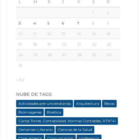
L
M
X
J
V
S
D
1
2
3
4
5
6
7
8
9
10
11
12
13
14
15
16
17
18
19
20
21
22
23
24
25
26
27
28
29
30
31
« Jul
NUBE DE TAGS:
Actividades pre-universitarias
Arquitectura
Becas
Bioimágenes
Bioética
Carlos Torres; Contabilidad; Normas Contables; RTNº41
Certamen Literario
Ciencias de la Salud
Clase Abierta
Comunicación
conferencia