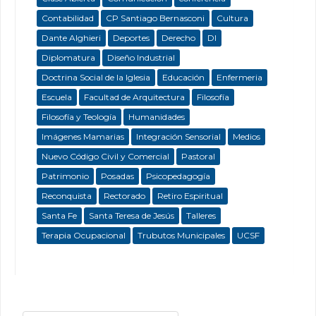
Contabilidad
CP Santiago Bernasconi
Cultura
Dante Alghieri
Deportes
Derecho
DI
Diplomatura
Diseño Industrial
Doctrina Social de la Iglesia
Educación
Enfermeria
Escuela
Facultad de Arquitectura
Filosofía
Filosofía y Teología
Humanidades
Imágenes Mamarias
Integración Sensorial
Medios
Nuevo Código Civil y Comercial
Pastoral
Patrimonio
Posadas
Psicopedagogía
Reconquista
Rectorado
Retiro Espiritual
Santa Fe
Santa Teresa de Jesús
Talleres
Terapia Ocupacional
Trubutos Municipales
UCSF