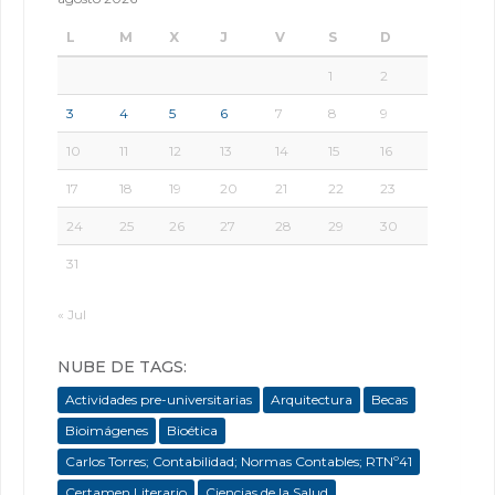
L
M
X
J
V
S
D
1
2
3
4
5
6
7
8
9
10
11
12
13
14
15
16
17
18
19
20
21
22
23
24
25
26
27
28
29
30
31
« Jul
NUBE DE TAGS:
Actividades pre-universitarias
Arquitectura
Becas
Bioimágenes
Bioética
Carlos Torres; Contabilidad; Normas Contables; RTNº41
Certamen Literario
Ciencias de la Salud