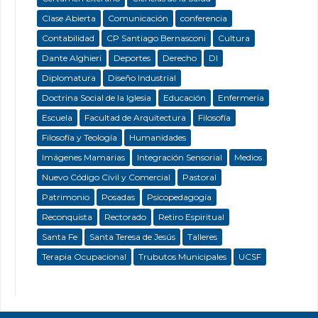
Clase Abierta
Comunicación
conferencia
Contabilidad
CP Santiago Bernasconi
Cultura
Dante Alghieri
Deportes
Derecho
DI
Diplomatura
Diseño Industrial
Doctrina Social de la Iglesia
Educación
Enfermeria
Escuela
Facultad de Arquitectura
Filosofía
Filosofía y Teología
Humanidades
Imágenes Mamarias
Integración Sensorial
Medios
Nuevo Código Civil y Comercial
Pastoral
Patrimonio
Posadas
Psicopedagogía
Reconquista
Rectorado
Retiro Espiritual
Santa Fe
Santa Teresa de Jesús
Talleres
Terapia Ocupacional
Trubutos Municipales
UCSF