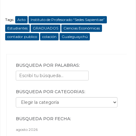
Tags:
Acto
Instituto de Profesorado “Sedes Sapientiae”
Estudiantes
GRADUADOS
Ciencias Económicas
contador publico
colación
Gualeguaychú
BÚSQUEDA POR PALABRAS:
BÚSQUEDA POR CATEGORÍAS:
Búsqueda por categorías:
BÚSQUEDA POR FECHA:
agosto 2026