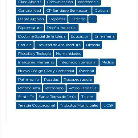
Clase Abierta
Comunicación
conferencia
Contabilidad
CP Santiago Bernasconi
Cultura
Dante Alghieri
Deportes
Derecho
DI
Diplomatura
Diseño Industrial
Doctrina Social de la Iglesia
Educación
Enfermeria
Escuela
Facultad de Arquitectura
Filosofía
Filosofía y Teología
Humanidades
Imágenes Mamarias
Integración Sensorial
Medios
Nuevo Código Civil y Comercial
Pastoral
Patrimonio
Posadas
Psicopedagogía
Reconquista
Rectorado
Retiro Espiritual
Santa Fe
Santa Teresa de Jesús
Talleres
Terapia Ocupacional
Trubutos Municipales
UCSF