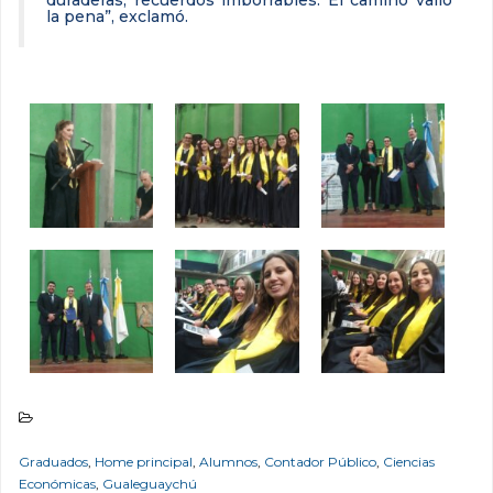
duraderas, recuerdos imborrables. El camino valió
la pena”, exclamó.
Graduados
,
Home principal
,
Alumnos
,
Contador Público
,
Ciencias
Económicas
,
Gualeguaychú