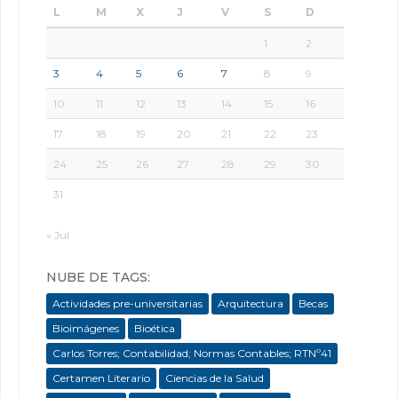
L
M
X
J
V
S
D
1
2
3
4
5
6
7
8
9
10
11
12
13
14
15
16
17
18
19
20
21
22
23
24
25
26
27
28
29
30
31
« Jul
NUBE DE TAGS:
Actividades pre-universitarias
Arquitectura
Becas
Bioimágenes
Bioética
Carlos Torres; Contabilidad; Normas Contables; RTNº41
Certamen Literario
Ciencias de la Salud