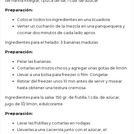
de harina integral, 1 pizca de sal, 1 cda. de azúcar
Preparación:
Colocar todos los ingredientes en una licuadora.
Verter un cucharón de la mezcla en una panquequera y
cocinar dos minutos de cada lado aprox.
Ingredientes para el helado: 3 bananas maduras
Preparación:
Pelar las bananas.
Cortarlas en trozos chicos y agregar unas gotas de limón.
Llevar a una bolsa para freezer o film. Congelar.
Retirar del freezer unos 10 min antes de servir y mixear
hasta obtener una textura cremosa.
Ingredientes para la salsa: 150 gr. de frutilla, 1 cda. de azúcar,
jugo de 1/2 limón, edulcorante
Preparación:
Lavar las frutillas y cortarlas en rodajas.
Llevarlas a una cacerola junto con el azúcar, el