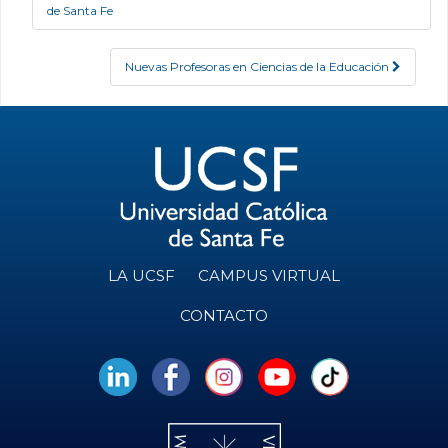
Post navigation
de Santa Fe
Nuevas Profesoras en Ciencias de la Educación
LA UCSF
CAMPUS VIRTUAL
CONTACTO