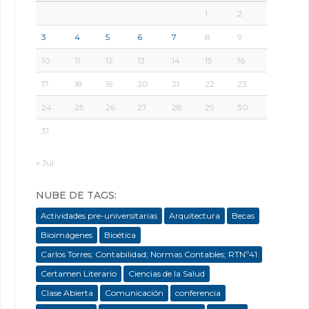
1
2
3
4
5
6
7
8
9
10
11
12
13
14
15
16
17
18
19
20
21
22
23
24
25
26
27
28
29
30
31
« Jul
NUBE DE TAGS:
Actividades pre-universitarias
Arquitectura
Becas
Bioimágenes
Bioética
Carlos Torres; Contabilidad; Normas Contables; RTNº41
Certamen Literario
Ciencias de la Salud
Clase Abierta
Comunicación
conferencia