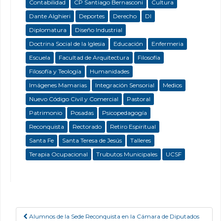
Contabilidad
CP Santiago Bernasconi
Cultura
Dante Alghieri
Deportes
Derecho
DI
Diplomatura
Diseño Industrial
Doctrina Social de la Iglesia
Educación
Enfermeria
Escuela
Facultad de Arquitectura
Filosofía
Filosofía y Teología
Humanidades
Imágenes Mamarias
Integración Sensorial
Medios
Nuevo Código Civil y Comercial
Pastoral
Patrimonio
Posadas
Psicopedagogía
Reconquista
Rectorado
Retiro Espiritual
Santa Fe
Santa Teresa de Jesús
Talleres
Terapia Ocupacional
Trubutos Municipales
UCSF
Alumnos de la Sede Reconquista en la Cámara de Diputados