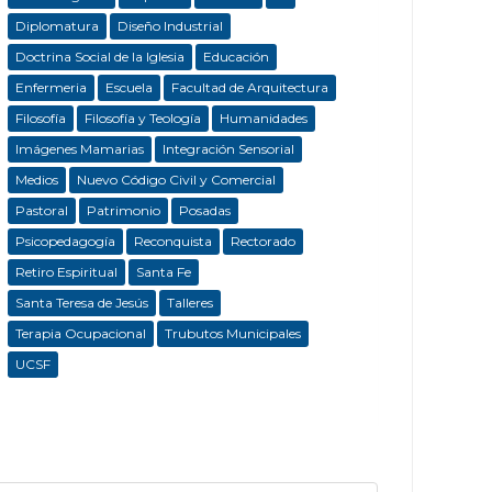
Diplomatura
Diseño Industrial
Doctrina Social de la Iglesia
Educación
Enfermeria
Escuela
Facultad de Arquitectura
Filosofía
Filosofía y Teología
Humanidades
Imágenes Mamarias
Integración Sensorial
Medios
Nuevo Código Civil y Comercial
Pastoral
Patrimonio
Posadas
Psicopedagogía
Reconquista
Rectorado
Retiro Espiritual
Santa Fe
Santa Teresa de Jesús
Talleres
Terapia Ocupacional
Trubutos Municipales
UCSF