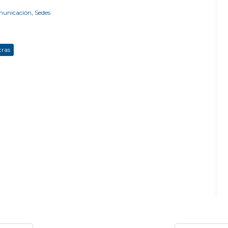
omunicación
,
Sedes
tras