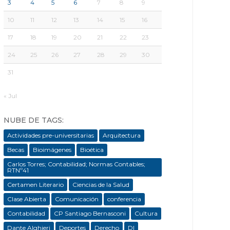
3
4
5
6
7
8
9
10
11
12
13
14
15
16
17
18
19
20
21
22
23
24
25
26
27
28
29
30
31
« Jul
NUBE DE TAGS:
Actividades pre-universitarias
Arquitectura
Becas
Bioimágenes
Bioética
Carlos Torres; Contabilidad; Normas Contables;
RTNº41
Certamen Literario
Ciencias de la Salud
Clase Abierta
Comunicación
conferencia
Contabilidad
CP Santiago Bernasconi
Cultura
Dante Alghieri
Deportes
Derecho
DI