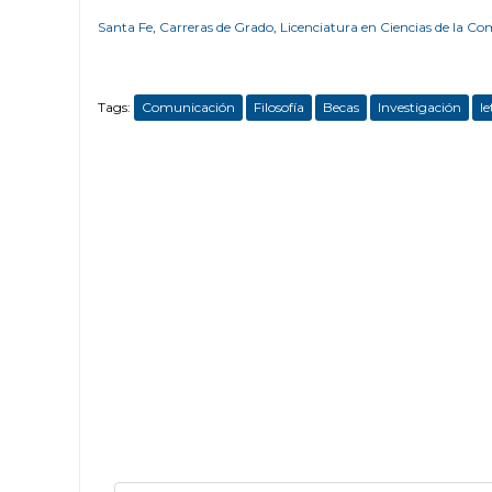
Santa Fe
,
Carreras de Grado
,
Licenciatura en Ciencias de la C
Tags:
Comunicación
Filosofía
Becas
Investigación
le