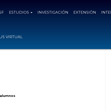
SF
ESTUDIOS
INVESTIGACIÓN
EXTENSIÓN
INT
omunicación, Filosofía y Letras
S VIRTUAL
s alumnos