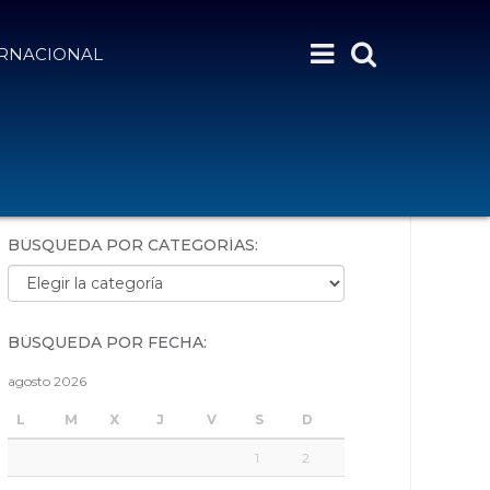
ERNACIONAL
BÚSQUEDA POR PALABRAS:
BÚSQUEDA POR CATEGORÍAS:
Búsqueda por categorías:
BÚSQUEDA POR FECHA:
agosto 2026
L
M
X
J
V
S
D
1
2