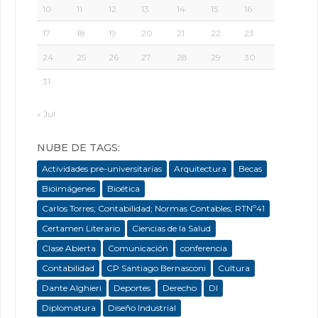
10
11
12
13
14
15
16
17
18
19
20
21
22
23
24
25
26
27
28
29
30
31
« Jul
NUBE DE TAGS:
Actividades pre-universitarias
Arquitectura
Becas
Bioimágenes
Bioética
Carlos Torres; Contabilidad; Normas Contables; RTNº41
Certamen Literario
Ciencias de la Salud
Clase Abierta
Comunicación
conferencia
Contabilidad
CP Santiago Bernasconi
Cultura
Dante Alghieri
Deportes
Derecho
DI
Diplomatura
Diseño Industrial