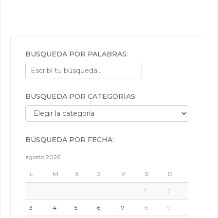
BÚSQUEDA POR PALABRAS:
BÚSQUEDA POR CATEGORÍAS:
Búsqueda por categorías:
BÚSQUEDA POR FECHA:
agosto 2026
L
M
X
J
V
S
D
1
2
3
4
5
6
7
8
9