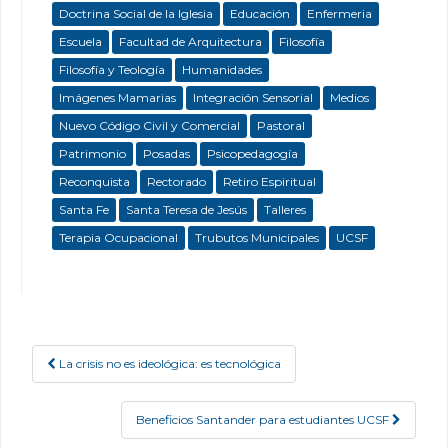
Doctrina Social de la Iglesia
Educación
Enfermeria
Escuela
Facultad de Arquitectura
Filosofía
Filosofía y Teología
Humanidades
Imágenes Mamarias
Integración Sensorial
Medios
Nuevo Código Civil y Comercial
Pastoral
Patrimonio
Posadas
Psicopedagogía
Reconquista
Rectorado
Retiro Espiritual
Santa Fe
Santa Teresa de Jesús
Talleres
Terapia Ocupacional
Trubutos Municipales
UCSF
La crisis no es ideológica: es tecnológica
Post navigation
Beneficios Santander para estudiantes UCSF