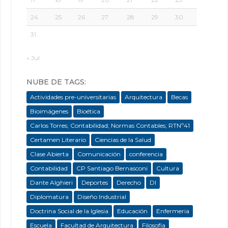
24
25
26
27
28
29
30
31
« Jul
NUBE DE TAGS:
Actividades pre-universitarias
Arquitectura
Becas
Bioimágenes
Bioética
Carlos Torres; Contabilidad; Normas Contables; RTNº41
Certamen Literario
Ciencias de la Salud
Clase Abierta
Comunicación
conferencia
Contabilidad
CP Santiago Bernasconi
Cultura
Dante Alghieri
Deportes
Derecho
DI
Diplomatura
Diseño Industrial
Doctrina Social de la Iglesia
Educación
Enfermeria
Escuela
Facultad de Arquitectura
Filosofía