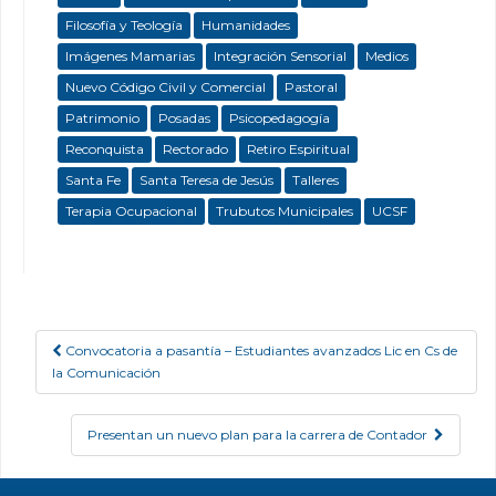
Filosofía y Teología
Humanidades
Imágenes Mamarias
Integración Sensorial
Medios
Nuevo Código Civil y Comercial
Pastoral
Patrimonio
Posadas
Psicopedagogía
Reconquista
Rectorado
Retiro Espiritual
Santa Fe
Santa Teresa de Jesús
Talleres
Terapia Ocupacional
Trubutos Municipales
UCSF
Convocatoria a pasantía – Estudiantes avanzados Lic en Cs de
Post navigation
la Comunicación
Presentan un nuevo plan para la carrera de Contador