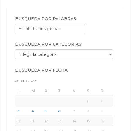
BÚSQUEDA POR PALABRAS:
BÚSQUEDA POR CATEGORÍAS:
Búsqueda por categorías:
BÚSQUEDA POR FECHA:
agosto 2026
L
M
X
J
V
S
D
1
2
3
4
5
6
7
8
9
10
11
12
13
14
15
16
17
18
19
20
21
22
23