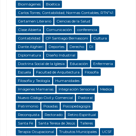
Bioimágenes
Bioética
Carlos Torres; Contabilidad; Normas Contables; RTNº41
Certamen Literario
Ciencias de la Salud
Clase Abierta
Comunicación
conferencia
Contabilidad
CP Santiago Bernasconi
Cultura
Dante Alghieri
Deportes
Derecho
DI
Diplomatura
Diseño Industrial
Doctrina Social de la Iglesia
Educación
Enfermeria
Escuela
Facultad de Arquitectura
Filosofía
Filosofía y Teología
Humanidades
Imágenes Mamarias
Integración Sensorial
Medios
Nuevo Código Civil y Comercial
Pastoral
Patrimonio
Posadas
Psicopedagogía
Reconquista
Rectorado
Retiro Espiritual
Santa Fe
Santa Teresa de Jesús
Talleres
Terapia Ocupacional
Trubutos Municipales
UCSF