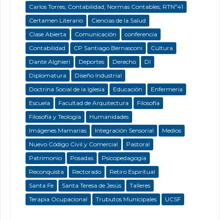
Carlos Torres; Contabilidad; Normas Contables; RTNº41
Certamen Literario
Ciencias de la Salud
Clase Abierta
Comunicación
conferencia
Contabilidad
CP Santiago Bernasconi
Cultura
Dante Alghieri
Deportes
Derecho
DI
Diplomatura
Diseño Industrial
Doctrina Social de la Iglesia
Educación
Enfermeria
Escuela
Facultad de Arquitectura
Filosofía
Filosofía y Teología
Humanidades
Imágenes Mamarias
Integración Sensorial
Medios
Nuevo Código Civil y Comercial
Pastoral
Patrimonio
Posadas
Psicopedagogía
Reconquista
Rectorado
Retiro Espiritual
Santa Fe
Santa Teresa de Jesús
Talleres
Terapia Ocupacional
Trubutos Municipales
UCSF