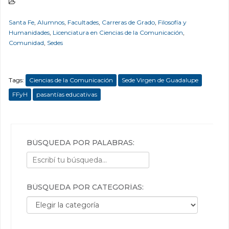
Santa Fe
,
Alumnos
,
Facultades
,
Carreras de Grado
,
Filosofía y
Humanidades
,
Licenciatura en Ciencias de la Comunicación
,
Comunidad
,
Sedes
Tags:
Ciencias de la Comunicación
Sede Virgen de Guadalupe
FFyH
pasantías educativas
BÚSQUEDA POR PALABRAS:
BÚSQUEDA POR CATEGORÍAS:
Búsqueda por categorías: