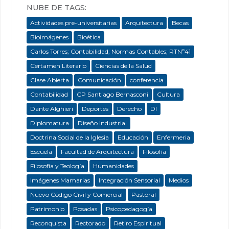
NUBE DE TAGS:
Actividades pre-universitarias
Arquitectura
Becas
Bioimágenes
Bioética
Carlos Torres; Contabilidad; Normas Contables; RTNº41
Certamen Literario
Ciencias de la Salud
Clase Abierta
Comunicación
conferencia
Contabilidad
CP Santiago Bernasconi
Cultura
Dante Alghieri
Deportes
Derecho
DI
Diplomatura
Diseño Industrial
Doctrina Social de la Iglesia
Educación
Enfermeria
Escuela
Facultad de Arquitectura
Filosofía
Filosofía y Teología
Humanidades
Imágenes Mamarias
Integración Sensorial
Medios
Nuevo Código Civil y Comercial
Pastoral
Patrimonio
Posadas
Psicopedagogía
Reconquista
Rectorado
Retiro Espiritual