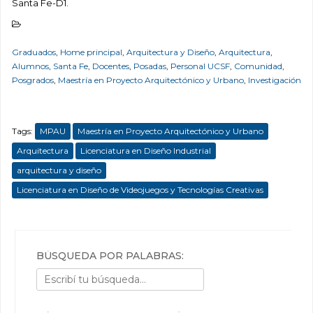
Santa Fe-D1
.
Graduados
,
Home principal
,
Arquitectura y Diseño
,
Arquitectura
,
Alumnos
,
Santa Fe
,
Docentes
,
Posadas
,
Personal UCSF
,
Comunidad
,
Posgrados
,
Maestría en Proyecto Arquitectónico y Urbano
,
Investigación
Tags:
MPAU
Maestría en Proyecto Arquitectónico y Urbano
Arquitectura
Licenciatura en Diseño Industrial
arquitectura y diseño
Licenciatura en Diseño de Videojuegos y Tecnologías Creativas
BÚSQUEDA POR PALABRAS: