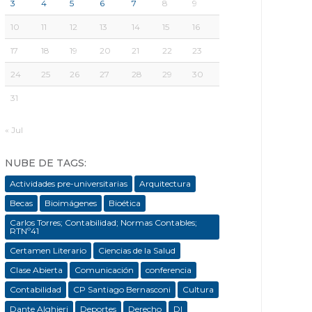
3
4
5
6
7
8
9
10
11
12
13
14
15
16
17
18
19
20
21
22
23
24
25
26
27
28
29
30
31
« Jul
NUBE DE TAGS:
Actividades pre-universitarias
Arquitectura
Becas
Bioimágenes
Bioética
Carlos Torres; Contabilidad; Normas Contables;
RTNº41
Certamen Literario
Ciencias de la Salud
Clase Abierta
Comunicación
conferencia
Contabilidad
CP Santiago Bernasconi
Cultura
Dante Alghieri
Deportes
Derecho
DI