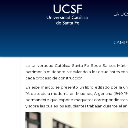
LA UC
La Sede Santos Mártires presentó
CAMPU
revalorizan el patrimonio local
6 de octubre de 2022
Volver
La Universidad Católica Santa Fe Sede Santos Mártire
patrimonio misionero, vinculando a los estudiantes con 
cada proceso de construcción.
En este marco, se presentó un libro editado por la un
“Arquitectura moderna en Misiones, Argentina (1940-1
permanente que expone maquetas correspondientes a l
y sobre las cuales los estudiantes trabajan durante el añ