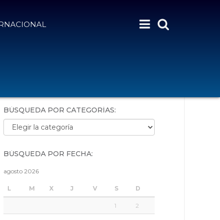
ERNACIONAL
BÚSQUEDA POR PALABRAS:
BÚSQUEDA POR CATEGORÍAS:
Búsqueda por categorías:
BÚSQUEDA POR FECHA:
agosto 2026
L
M
X
J
V
S
D
1
2