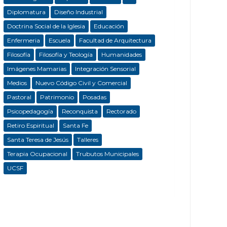
Diplomatura
Diseño Industrial
Doctrina Social de la Iglesia
Educación
Enfermeria
Escuela
Facultad de Arquitectura
Filosofía
Filosofía y Teología
Humanidades
Imágenes Mamarias
Integración Sensorial
Medios
Nuevo Código Civil y Comercial
Pastoral
Patrimonio
Posadas
Psicopedagogía
Reconquista
Rectorado
Retiro Espiritual
Santa Fe
Santa Teresa de Jesús
Talleres
Terapia Ocupacional
Trubutos Municipales
UCSF