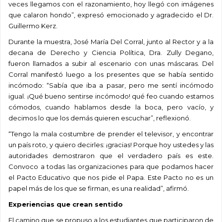
veces llegamos con el razonamiento, hoy lleg
ó
con imágenes
que calaron hondo”, expresó emocionado y agradecido el Dr.
Guillermo Kerz.
Durante la muestra, José María Del Corral, junto al Rector y a la
decana de Derecho y Ciencia Política, Dra. Zully Degano,
fueron llamados a subir al escenario con unas máscaras. Del
Corral manifestó luego a los presentes que se había sentido
incómodo: “Sabía que iba a pasar, pero me sentí incómodo
igual. ¡Qué bueno sentirse incómodo! qué feo cuando estamos
cómodos, cuando hablamos desde la boca, pero vacío, y
decimos lo que los demás quieren escuchar”, reflexionó.
“Tengo la mala costumbre de prender el televisor, y encontrar
un país roto, y quiero decirles: ¡gracias! Porque hoy ustedes y las
autoridades demostraron que el verdadero país es este.
Convoco a todas las organizaciones para que podamos hacer
el Pacto Educativo que nos pide el Papa. Este Pacto no es un
papel más de los que se firman, es una realidad”, afirmó.
Experiencias que crean sentido
El camino que se propuso a los estudiantes que participaron de