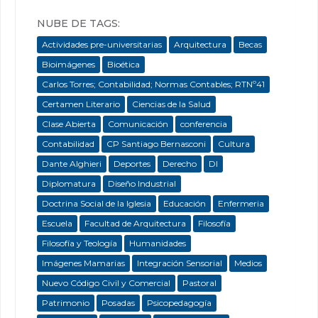
NUBE DE TAGS:
Actividades pre-universitarias
Arquitectura
Becas
Bioimágenes
Bioética
Carlos Torres; Contabilidad; Normas Contables; RTNº41
Certamen Literario
Ciencias de la Salud
Clase Abierta
Comunicación
conferencia
Contabilidad
CP Santiago Bernasconi
Cultura
Dante Alghieri
Deportes
Derecho
DI
Diplomatura
Diseño Industrial
Doctrina Social de la Iglesia
Educación
Enfermeria
Escuela
Facultad de Arquitectura
Filosofía
Filosofía y Teología
Humanidades
Imágenes Mamarias
Integración Sensorial
Medios
Nuevo Código Civil y Comercial
Pastoral
Patrimonio
Posadas
Psicopedagogía