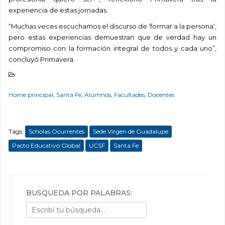
experiencia de estas jornadas.
“Muchas veces escuchamos el discurso de ‘formar a la persona’,
pero estas experiencias demuestran que de verdad hay un
compromiso con la formación integral de todos y cada uno”,
concluyó Primavera.
Home principal
,
Santa Fe
,
Alumnos
,
Facultades
,
Docentes
Tags:
Scholas Ocurrentes
Sede Virgen de Guadalupe
Pacto Educativo Global
UCSF
Santa Fe
BÚSQUEDA POR PALABRAS: