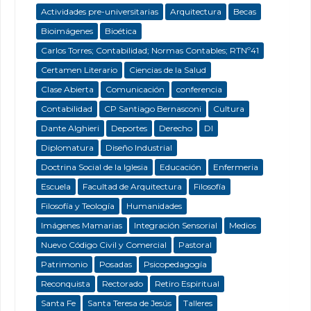
Actividades pre-universitarias
Arquitectura
Becas
Bioimágenes
Bioética
Carlos Torres; Contabilidad; Normas Contables; RTNº41
Certamen Literario
Ciencias de la Salud
Clase Abierta
Comunicación
conferencia
Contabilidad
CP Santiago Bernasconi
Cultura
Dante Alghieri
Deportes
Derecho
DI
Diplomatura
Diseño Industrial
Doctrina Social de la Iglesia
Educación
Enfermeria
Escuela
Facultad de Arquitectura
Filosofía
Filosofía y Teología
Humanidades
Imágenes Mamarias
Integración Sensorial
Medios
Nuevo Código Civil y Comercial
Pastoral
Patrimonio
Posadas
Psicopedagogía
Reconquista
Rectorado
Retiro Espiritual
Santa Fe
Santa Teresa de Jesús
Talleres