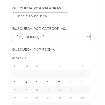
BÚSQUEDA POR PALABRAS:
BÚSQUEDA POR CATEGORÍAS:
Búsqueda por categorías:
BÚSQUEDA POR FECHA:
agosto 2026
L
M
X
J
V
S
D
1
2
3
4
5
6
7
8
9
10
11
12
13
14
15
16
17
18
19
20
21
22
23