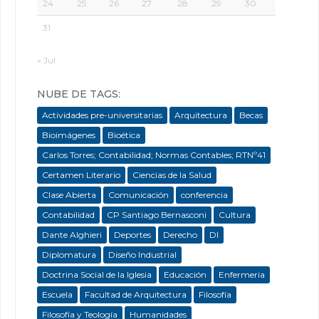
24
25
26
27
28
29
30
31
« Jul
NUBE DE TAGS:
Actividades pre-universitarias
Arquitectura
Becas
Bioimágenes
Bioética
Carlos Torres; Contabilidad; Normas Contables; RTNº41
Certamen Literario
Ciencias de la Salud
Clase Abierta
Comunicación
conferencia
Contabilidad
CP Santiago Bernasconi
Cultura
Dante Alghieri
Deportes
Derecho
DI
Diplomatura
Diseño Industrial
Doctrina Social de la Iglesia
Educación
Enfermeria
Escuela
Facultad de Arquitectura
Filosofía
Filosofía y Teología
Humanidades