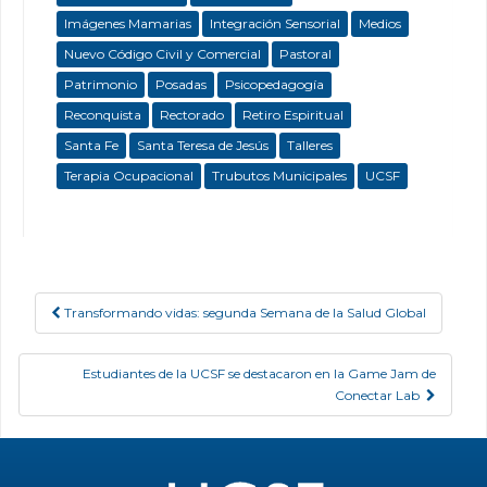
Imágenes Mamarias
Integración Sensorial
Medios
Nuevo Código Civil y Comercial
Pastoral
Patrimonio
Posadas
Psicopedagogía
Reconquista
Rectorado
Retiro Espiritual
Santa Fe
Santa Teresa de Jesús
Talleres
Terapia Ocupacional
Trubutos Municipales
UCSF
Transformando vidas: segunda Semana de la Salud Global
Post navigation
Estudiantes de la UCSF se destacaron en la Game Jam de
Conectar Lab