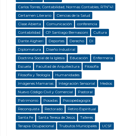
Carlos Torres; Contabilidad; Normas Contables; RTNº41
Certamen Literario
Ciencias de la Salud
Clase Abierta
Comunicación
conferencia
Contabilidad
CP Santiago Bernasconi
Cultura
Dante Alghieri
Deportes
Derecho
DI
Diplomatura
Diseño Industrial
Doctrina Social de la Iglesia
Educación
Enfermeria
Escuela
Facultad de Arquitectura
Filosofía
Filosofía y Teología
Humanidades
Imágenes Mamarias
Integración Sensorial
Medios
Nuevo Código Civil y Comercial
Pastoral
Patrimonio
Posadas
Psicopedagogía
Reconquista
Rectorado
Retiro Espiritual
Santa Fe
Santa Teresa de Jesús
Talleres
Terapia Ocupacional
Trubutos Municipales
UCSF