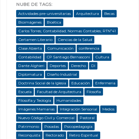
NUBE DE TAGS:
Actividades pre-universitarias
Arquitectura
Becas
Bioimágenes
Bioética
Carlos Torres; Contabilidad; Normas Contables; RTNº41
Certamen Literario
Ciencias de la Salud
Clase Abierta
Comunicación
conferencia
Contabilidad
CP Santiago Bernasconi
Cultura
Dante Alghieri
Deportes
Derecho
DI
Diplomatura
Diseño Industrial
Doctrina Social de la Iglesia
Educación
Enfermeria
Escuela
Facultad de Arquitectura
Filosofía
Filosofía y Teología
Humanidades
Imágenes Mamarias
Integración Sensorial
Medios
Nuevo Código Civil y Comercial
Pastoral
Patrimonio
Posadas
Psicopedagogía
Reconquista
Rectorado
Retiro Espiritual