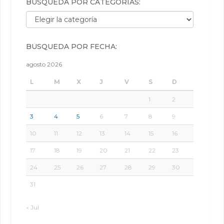
BÚSQUEDA POR CATEGORÍAS:
Búsqueda por categorías:
BÚSQUEDA POR FECHA:
agosto 2026
L
M
X
J
V
S
D
1
2
3
4
5
6
7
8
9
10
11
12
13
14
15
16
17
18
19
20
21
22
23
24
25
26
27
28
29
30
31
« Jul