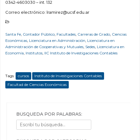
0342-4603030 – int. 132
Correo electrónico: lramirez@ucsf.edu.ar
Santa Fe
,
Contador Público
,
Facultades
,
Carreras de Grado
,
Ciencias
Económicas
,
Licenciatura en Administración
,
Licenciatura en
Administración de Cooperativas y Mutuales
,
Sedes
,
Licenciatura en
Economía
,
Institutos
,
IIC Instituto de Investigaciones Contables
Tags:
cursos
Instituto de Investigaciones Contables
Facultad de Ciencias Económicas
BÚSQUEDA POR PALABRAS: