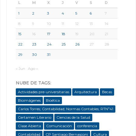
L
M
X
J
V
S
D
1
2
3
4
5
6
7
8
9
10
11
12
13
14
15
16
17
18
19
20
21
22
23
24
25
26
27
28
29
30
31
« Jun
Ago »
NUBE DE TAGS:
Actividades pre-universitarias
Arquitectura
Becas
Bioimágenes
Bioética
Carlos Torres; Contabilidad; Normas Contables; RTNº41
Certamen Literario
Ciencias de la Salud
Clase Abierta
Comunicación
conferencia
Contabilidad
CP Santiago Bernasconi
Cultura