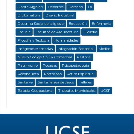
Dante Alghieri
Deportes
Derecho
DI
Diplomatura
Diseño Industrial
Doctrina Social de la Iglesia
Educación
Enfermeria
Escuela
Facultad de Arquitectura
Filosofía
Filosofía y Teología
Humanidades
Imágenes Mamarias
Integración Sensorial
Medios
Nuevo Código Civil y Comercial
Pastoral
Patrimonio
Posadas
Psicopedagogía
Reconquista
Rectorado
Retiro Espiritual
Santa Fe
Santa Teresa de Jesús
Talleres
Terapia Ocupacional
Trubutos Municipales
UCSF