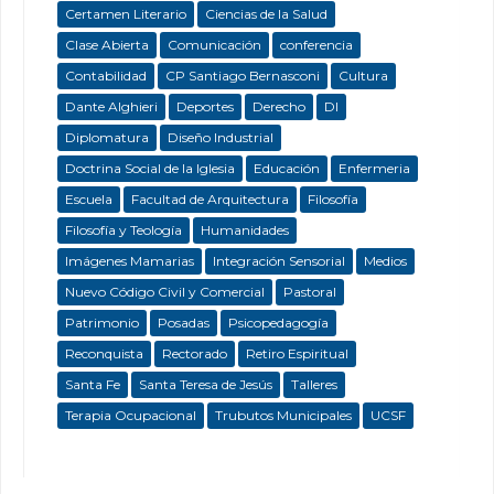
Certamen Literario
Ciencias de la Salud
Clase Abierta
Comunicación
conferencia
Contabilidad
CP Santiago Bernasconi
Cultura
Dante Alghieri
Deportes
Derecho
DI
Diplomatura
Diseño Industrial
Doctrina Social de la Iglesia
Educación
Enfermeria
Escuela
Facultad de Arquitectura
Filosofía
Filosofía y Teología
Humanidades
Imágenes Mamarias
Integración Sensorial
Medios
Nuevo Código Civil y Comercial
Pastoral
Patrimonio
Posadas
Psicopedagogía
Reconquista
Rectorado
Retiro Espiritual
Santa Fe
Santa Teresa de Jesús
Talleres
Terapia Ocupacional
Trubutos Municipales
UCSF