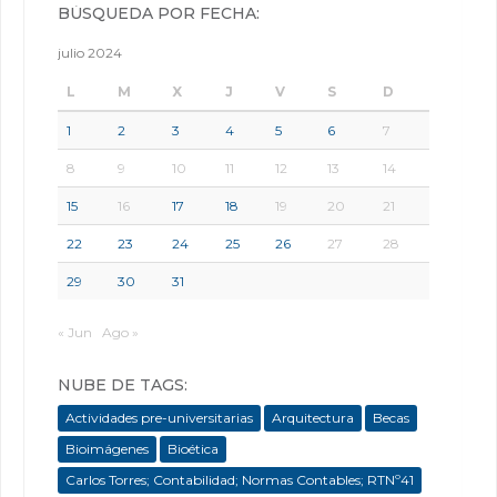
BÚSQUEDA POR FECHA:
julio 2024
L
M
X
J
V
S
D
1
2
3
4
5
6
7
8
9
10
11
12
13
14
15
16
17
18
19
20
21
22
23
24
25
26
27
28
29
30
31
« Jun
Ago »
NUBE DE TAGS:
Actividades pre-universitarias
Arquitectura
Becas
Bioimágenes
Bioética
Carlos Torres; Contabilidad; Normas Contables; RTNº41