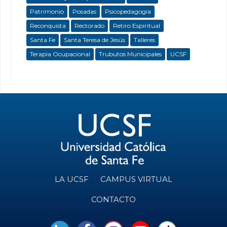
Patrimonio
Posadas
Psicopedagogía
Reconquista
Rectorado
Retiro Espiritual
Santa Fe
Santa Teresa de Jesús
Talleres
Terapia Ocupacional
Trubutos Municipales
UCSF
LA UCSF
CAMPUS VIRTUAL
CONTACTO