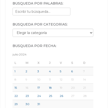
BÚSQUEDA POR PALABRAS:
BÚSQUEDA POR CATEGORÍAS:
Búsqueda por categorías:
BÚSQUEDA POR FECHA:
julio 2024
L
M
X
J
V
S
D
1
2
3
4
5
6
7
8
9
10
11
12
13
14
15
16
17
18
19
20
21
22
23
24
25
26
27
28
29
30
31