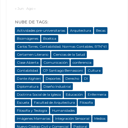
« Jun
Ago »
NUBE DE TAGS:
Actividades pre-universitarias
Arquitectura
Becas
Bioimágenes
Bioética
Carlos Torres; Contabilidad; Normas Contables; RTNº41
Certamen Literario
Ciencias de la Salud
Clase Abierta
Comunicación
conferencia
Contabilidad
CP Santiago Bernasconi
Cultura
Dante Alghieri
Deportes
Derecho
DI
Diplomatura
Diseño Industrial
Doctrina Social de la Iglesia
Educación
Enfermeria
Escuela
Facultad de Arquitectura
Filosofía
Filosofía y Teología
Humanidades
Imágenes Mamarias
Integración Sensorial
Medios
Nuevo Código Civil y Comercial
Pastoral