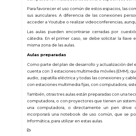
Para favorecer el uso común de estos espacios, las co
sus auriculares. A diferencia de las conexiones pers
acceder a Youtube o realizar videoconferencias, aun
Las aulas pueden encontrarse cerradas por cuest
cátedra. En el primer caso, se debe solicitar la llav
misma zona de las aulas.
Aulas preparadas
Como parte del plan de desarrollo y actualización del 
cuenta con 3 estaciones multimedia móviles (EMM), q
audio, zapatilla eléctrica y todas las conexiones y cab
con estaciones multimedia fijas, con computadora, sis
También, otras tres aulas están preparadas con una tec
computadora, o con proyectores que tienen un sistema
una computadora, o directamente un pen drive co
incorporará una notebook de uso común, que se podr
Informática, para utilizar en estas aulas.