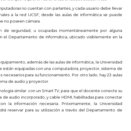
mputadoras no cuentan con parlantes, y cada usuario debe llevar
onales a la red UCSF, desde las aulas de informática se puede
que no poseen cámara.
ión de seguridad, u ocupadas momentáneamente por alguna
e en el Departamento de Informática, ubicado visiblemente en la
equipamiento, además de las aulas de informática, la Universidad
ue están equipadas con una computadora, proyector, sistema de
les necesarios para su funcionamiento. Por otro lado, hay 23 aulas
tema de audio y proyector.
nología similar: con un Smart TV, para que el docente conecte su
 de audio incorporado, y cable HDMI, habilitadas para conectar
n la información necesaria. Próximamente, la Universidad
á reservar para su utilización a través del Departamento de