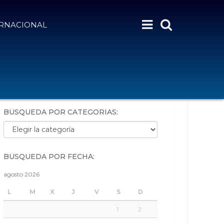
ERNACIONAL
BÚSQUEDA POR PALABRAS:
BÚSQUEDA POR CATEGORÍAS:
Búsqueda por categorías:
BÚSQUEDA POR FECHA:
agosto 2026
L
M
X
J
V
S
D
1
2