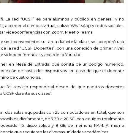
fi. La red “UCSF” es para alumnos y público en general, y no
, acceder al campus virtual, utilizar WhatsApp y redes sociales.
alizar videoconferencias con Zoom, Meet o Teams.
 sin inconvenientes su tarea durante la clase, se incorporó una
a de la red “UCSF Docentes”, con una conexión de primer nivel:
zar videoconferencias y acceder a Youtube.
oucher en Mesa de Entrada, que consta de un código numérico,
 conexión de hasta dos dispositivos -en caso de que el docente
rmino de cuatro horas.
ue “el servicio responde al deseo de que nuestros docentes
 UCSF durante sus clases”.
n dos aulas equipadas con 25 computadoras en total, que son
isponibles diariamente, de 7.30 a 20.30, con equipos totalmente
procesador i5, disco sólido y 8 GB de memoria RAM. Al mismo
 licencia que requieren las diversas unidades académicas.