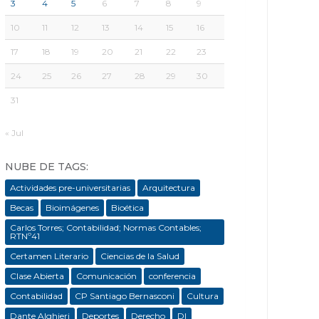
3
4
5
6
7
8
9
10
11
12
13
14
15
16
17
18
19
20
21
22
23
24
25
26
27
28
29
30
31
« Jul
NUBE DE TAGS:
Actividades pre-universitarias
Arquitectura
Becas
Bioimágenes
Bioética
Carlos Torres; Contabilidad; Normas Contables;
RTNº41
Certamen Literario
Ciencias de la Salud
Clase Abierta
Comunicación
conferencia
Contabilidad
CP Santiago Bernasconi
Cultura
Dante Alghieri
Deportes
Derecho
DI