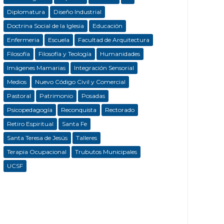
Diplomatura
Diseño Industrial
Doctrina Social de la Iglesia
Educación
Enfermeria
Escuela
Facultad de Arquitectura
Filosofía
Filosofía y Teología
Humanidades
Imágenes Mamarias
Integración Sensorial
Medios
Nuevo Código Civil y Comercial
Pastoral
Patrimonio
Posadas
Psicopedagogía
Reconquista
Rectorado
Retiro Espiritual
Santa Fe
Santa Teresa de Jesús
Talleres
Terapia Ocupacional
Trubutos Municipales
UCSF