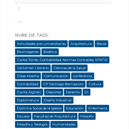
31
« Jul
NUBE DE TAGS:
Actividades pre-universitarias
Arquitectura
Becas
Bioimágenes
Bioética
Carlos Torres; Contabilidad; Normas Contables; RTNº41
Certamen Literario
Ciencias de la Salud
Clase Abierta
Comunicación
conferencia
Contabilidad
CP Santiago Bernasconi
Cultura
Dante Alghieri
Deportes
Derecho
DI
Diplomatura
Diseño Industrial
Doctrina Social de la Iglesia
Educación
Enfermeria
Escuela
Facultad de Arquitectura
Filosofía
Filosofía y Teología
Humanidades