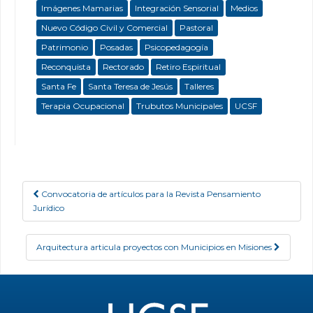
Imágenes Mamarias
Integración Sensorial
Medios
Nuevo Código Civil y Comercial
Pastoral
Patrimonio
Posadas
Psicopedagogía
Reconquista
Rectorado
Retiro Espiritual
Santa Fe
Santa Teresa de Jesús
Talleres
Terapia Ocupacional
Trubutos Municipales
UCSF
Convocatoria de artículos para la Revista Pensamiento
Post navigation
Jurídico
Arquitectura articula proyectos con Municipios en Misiones