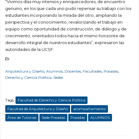
“Vivimos días muy intensos y enriquecedores, de encuentro
genuino, en los que cada uno pudo repensar su trabajo con los
estudiantes incorporando la mirada del otro, ampliando la
perspectiva y el conocimiento, revalorizando el trabajo en
equipo como oportunidad de construcción, de diálogo y de
crecimiento, orientados todos hacia el mismo horizonte de
desarrollo integral de nuestros estudiantes”, expresaron las
autoridades de la UCSF.
Arquitectura y Diseño
,
Alumnos
,
Docentes
,
Facultades
,
Posadas
,
Derecho y Ciencia Política
,
Sedes
Tags:
Facultad de Derecho y Ciencia Política
Facultad de Arquitectura y Diseño
acompañamiento
Área de Tutorías
Sede Posadas
Posadas
ALUMNOS