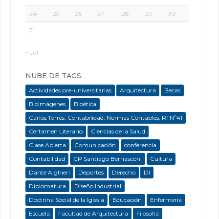
24
25
26
27
28
29
30
31
« Jul
NUBE DE TAGS:
Actividades pre-universitarias
Arquitectura
Becas
Bioimágenes
Bioética
Carlos Torres; Contabilidad; Normas Contables; RTNº41
Certamen Literario
Ciencias de la Salud
Clase Abierta
Comunicación
conferencia
Contabilidad
CP Santiago Bernasconi
Cultura
Dante Alghieri
Deportes
Derecho
DI
Diplomatura
Diseño Industrial
Doctrina Social de la Iglesia
Educación
Enfermeria
Escuela
Facultad de Arquitectura
Filosofía