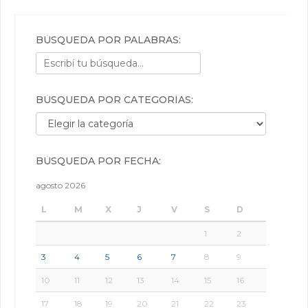
BÚSQUEDA POR PALABRAS:
BÚSQUEDA POR CATEGORÍAS:
Búsqueda por categorías:
BÚSQUEDA POR FECHA:
agosto 2026
L
M
X
J
V
S
D
1
2
3
4
5
6
7
8
9
10
11
12
13
14
15
16
17
18
19
20
21
22
23