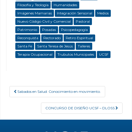
Filosofía y Teología
Humanidades
Imágenes Mamarias
Integración Sensorial
Medios
Nuevo Código Civil y Comercial
Pastoral
Patrimonio
Posadas
Psicopedagogía
Reconquista
Rectorado
Retiro Espiritual
Santa Fe
Santa Teresa de Jesús
Talleres
Terapia Ocupacional
Trubutos Municipales
UCSF
Sabados en Salud: Conocimiento en movimiento.
Post navigation
CONCURSO DE DISEÑO UCSF – DLOSS