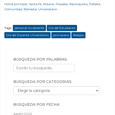
Home principal
,
Santa Fe
,
Rosario
,
Posadas
,
Reconquista
,
Rafaela
,
Comunidad
,
Bienestar Universitario
Tags:
personal no docente
Día del Estudiante
Día del Docente Universitario
primavera
festejos
BÚSQUEDA POR PALABRAS:
BÚSQUEDA POR CATEGORÍAS:
Búsqueda por categorías:
BÚSQUEDA POR FECHA:
agosto 2026