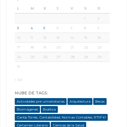
L
M
X
J
V
S
D
1
2
3
4
5
6
7
8
9
10
11
12
13
14
15
16
17
18
19
20
21
22
23
24
25
26
27
28
29
30
31
« Jul
NUBE DE TAGS:
Actividades pre-universitarias
Arquitectura
Becas
Bioimágenes
Bioética
Carlos Torres; Contabilidad; Normas Contables; RTNº41
Certamen Literario
Ciencias de la Salud