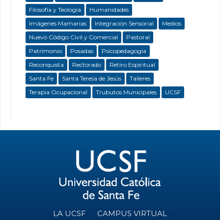
Filosofía y Teología
Humanidades
Imágenes Mamarias
Integración Sensorial
Medios
Nuevo Código Civil y Comercial
Pastoral
Patrimonio
Posadas
Psicopedagogía
Reconquista
Rectorado
Retiro Espiritual
Santa Fe
Santa Teresa de Jesús
Talleres
Terapia Ocupacional
Trubutos Municipales
UCSF
LA UCSF
CAMPUS VIRTUAL