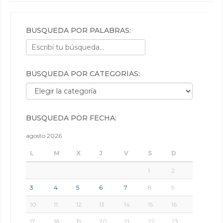
BÚSQUEDA POR PALABRAS:
BÚSQUEDA POR CATEGORÍAS:
Búsqueda por categorías:
BÚSQUEDA POR FECHA:
agosto 2026
L
M
X
J
V
S
D
1
2
3
4
5
6
7
8
9
10
11
12
13
14
15
16
17
18
19
20
21
22
23