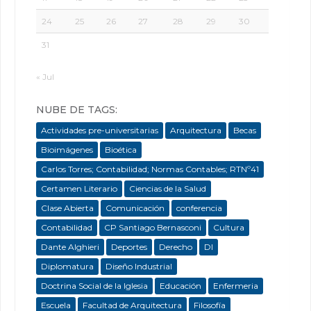
24
25
26
27
28
29
30
31
« Jul
NUBE DE TAGS:
Actividades pre-universitarias
Arquitectura
Becas
Bioimágenes
Bioética
Carlos Torres; Contabilidad; Normas Contables; RTNº41
Certamen Literario
Ciencias de la Salud
Clase Abierta
Comunicación
conferencia
Contabilidad
CP Santiago Bernasconi
Cultura
Dante Alghieri
Deportes
Derecho
DI
Diplomatura
Diseño Industrial
Doctrina Social de la Iglesia
Educación
Enfermeria
Escuela
Facultad de Arquitectura
Filosofía