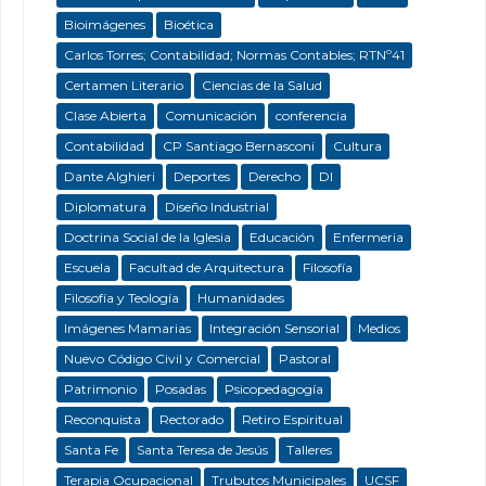
Bioimágenes
Bioética
Carlos Torres; Contabilidad; Normas Contables; RTNº41
Certamen Literario
Ciencias de la Salud
Clase Abierta
Comunicación
conferencia
Contabilidad
CP Santiago Bernasconi
Cultura
Dante Alghieri
Deportes
Derecho
DI
Diplomatura
Diseño Industrial
Doctrina Social de la Iglesia
Educación
Enfermeria
Escuela
Facultad de Arquitectura
Filosofía
Filosofía y Teología
Humanidades
Imágenes Mamarias
Integración Sensorial
Medios
Nuevo Código Civil y Comercial
Pastoral
Patrimonio
Posadas
Psicopedagogía
Reconquista
Rectorado
Retiro Espiritual
Santa Fe
Santa Teresa de Jesús
Talleres
Terapia Ocupacional
Trubutos Municipales
UCSF