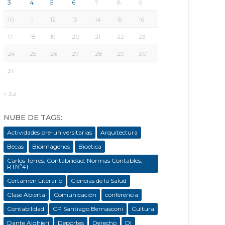
3
4
5
6
7
8
9
10
11
12
13
14
15
16
17
18
19
20
21
22
23
24
25
26
27
28
29
30
31
« Jul
NUBE DE TAGS:
Actividades pre-universitarias
Arquitectura
Becas
Bioimágenes
Bioética
Carlos Torres; Contabilidad; Normas Contables;
RTNº41
Certamen Literario
Ciencias de la Salud
Clase Abierta
Comunicación
conferencia
Contabilidad
CP Santiago Bernasconi
Cultura
Dante Alghieri
Deportes
Derecho
DI