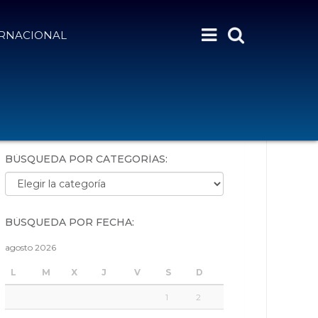
ERNACIONAL
BÚSQUEDA POR PALABRAS:
BÚSQUEDA POR CATEGORÍAS:
Búsqueda por categorías:
BÚSQUEDA POR FECHA:
agosto 2026
L
M
X
J
V
S
D
1
2