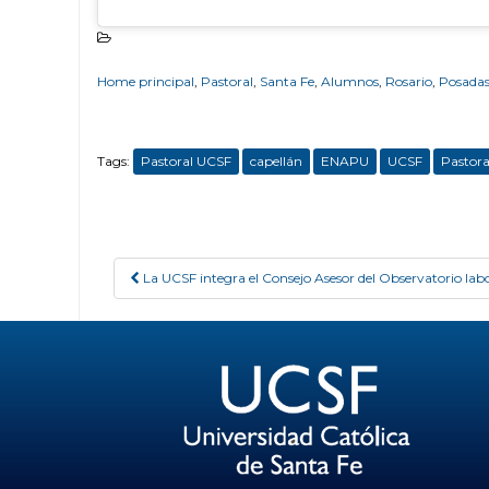
Home principal
,
Pastoral
,
Santa Fe
,
Alumnos
,
Rosario
,
Posada
Tags:
Pastoral UCSF
capellán
ENAPU
UCSF
Pastora
La UCSF integra el Consejo Asesor del Observatorio lab
Post navigation