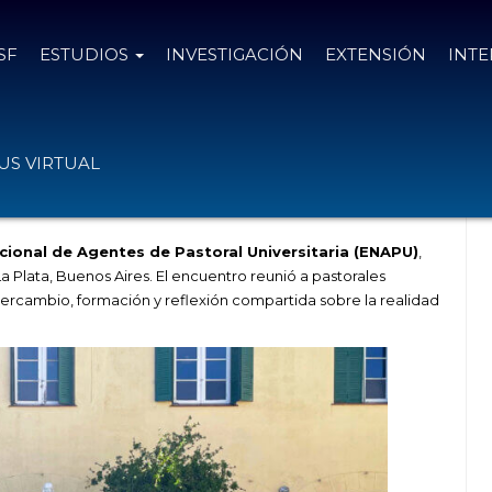
SF
ESTUDIOS
INVESTIGACIÓN
EXTENSIÓN
INT
acional de Agentes de Pastoral
S VIRTUAL
ional de Agentes de Pastoral Universitaria (ENAPU)
,
a Plata, Buenos Aires. El encuentro reunió a pastorales
intercambio, formación y reflexión compartida sobre la realidad