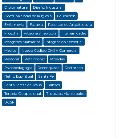
Diplomatura
Diseño Industrial
Doctrina Social de la Iglesia
Educación
Enfermeria
Escuela
Facultad de Arquitectura
Filosofía
Filosofía y Teología
Humanidades
Imágenes Mamarias
Integración Sensorial
Medios
Nuevo Código Civil y Comercial
Pastoral
Patrimonio
Posadas
Psicopedagogía
Reconquista
Rectorado
Retiro Espiritual
Santa Fe
Santa Teresa de Jesús
Talleres
Terapia Ocupacional
Trubutos Municipales
UCSF