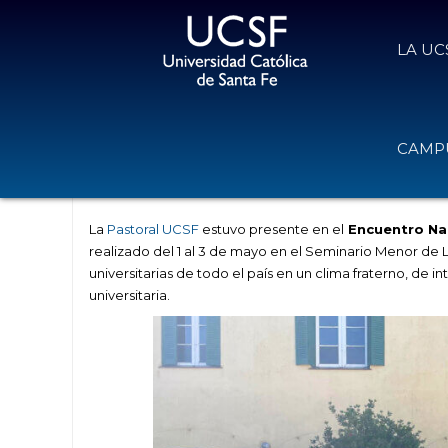
LA UC
La UCSF participó del Encuentro N
CAMPU
Universitaria en La Plata
7 de mayo de 2026
Volver
La
Pastoral UCSF
estuvo presente en el
Encuentro Nac
realizado del 1 al 3 de mayo en el Seminario Menor de L
universitarias de todo el país en un clima fraterno, de 
universitaria.