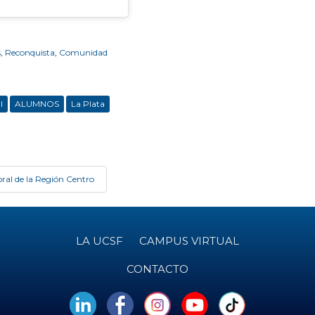
s
,
Reconquista
,
Comunidad
l
ALUMNOS
La Plata
oral de la Región Centro
LA UCSF
CAMPUS VIRTUAL
CONTACTO