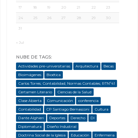
17
18
19
20
21
22
23
24
25
26
27
28
29
30
31
« Jul
NUBE DE TAGS:
Actividades pre-universitarias
Arquitectura
Becas
Bioimágenes
Bioética
Carlos Torres; Contabilidad; Normas Contables; RTNº41
Certamen Literario
Ciencias de la Salud
Clase Abierta
Comunicación
conferencia
Contabilidad
CP Santiago Bernasconi
Cultura
Dante Alghieri
Deportes
Derecho
DI
Diplomatura
Diseño Industrial
Doctrina Social de la Iglesia
Educación
Enfermeria