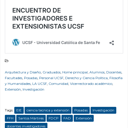
Arquitectura y Diseño
,
Graduados
,
Home principal
,
Alumnos
,
Docentes
,
Facultades
,
Posadas
,
Personal UCSF
,
Derecho y Ciencia Política
,
Filosofía
y Humanidades
,
LA UCSF
,
Comunidad
,
Vicerrectorado académico
,
Extensión
,
Investigación
Tags:
EIE
ciencia tecnica y extensión
Posadas
Investigación
FFH
Santos Mártires
FDCP
FAD
Extensión
docentes investigadores