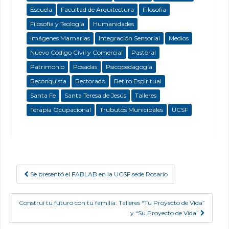
Escuela
Facultad de Arquitectura
Filosofía
Filosofía y Teología
Humanidades
Imágenes Mamarias
Integración Sensorial
Medios
Nuevo Código Civil y Comercial
Pastoral
Patrimonio
Posadas
Psicopedagogía
Reconquista
Rectorado
Retiro Espiritual
Santa Fe
Santa Teresa de Jesús
Talleres
Terapia Ocupacional
Trubutos Municipales
UCSF
Se presentó el FABLAB en la UCSF sede Rosario
Post navigation
Construí tu futuro con tu familia: Talleres “Tu Proyecto de Vida”
y “Su Proyecto de Vida”