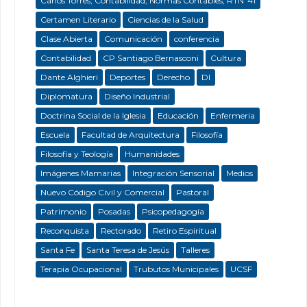
Carlos Torres; Contabilidad; Normas Contables; RTNº41
Certamen Literario
Ciencias de la Salud
Clase Abierta
Comunicación
conferencia
Contabilidad
CP Santiago Bernasconi
Cultura
Dante Alghieri
Deportes
Derecho
DI
Diplomatura
Diseño Industrial
Doctrina Social de la Iglesia
Educación
Enfermeria
Escuela
Facultad de Arquitectura
Filosofía
Filosofía y Teología
Humanidades
Imágenes Mamarias
Integración Sensorial
Medios
Nuevo Código Civil y Comercial
Pastoral
Patrimonio
Posadas
Psicopedagogía
Reconquista
Rectorado
Retiro Espiritual
Santa Fe
Santa Teresa de Jesús
Talleres
Terapia Ocupacional
Trubutos Municipales
UCSF