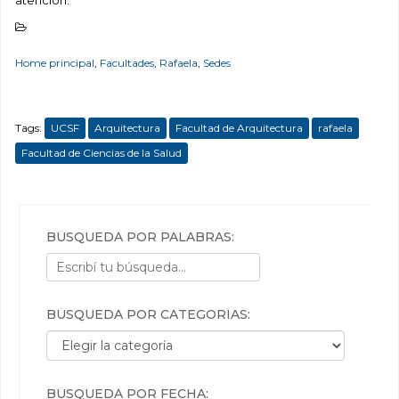
atención.
Home principal
,
Facultades
,
Rafaela
,
Sedes
Tags:
UCSF
Arquitectura
Facultad de Arquitectura
rafaela
Facultad de Ciencias de la Salud
BÚSQUEDA POR PALABRAS:
BÚSQUEDA POR CATEGORÍAS:
Búsqueda por categorías:
BÚSQUEDA POR FECHA: