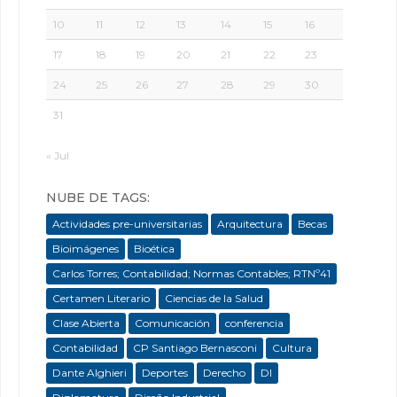
10
11
12
13
14
15
16
17
18
19
20
21
22
23
24
25
26
27
28
29
30
31
« Jul
NUBE DE TAGS:
Actividades pre-universitarias
Arquitectura
Becas
Bioimágenes
Bioética
Carlos Torres; Contabilidad; Normas Contables; RTNº41
Certamen Literario
Ciencias de la Salud
Clase Abierta
Comunicación
conferencia
Contabilidad
CP Santiago Bernasconi
Cultura
Dante Alghieri
Deportes
Derecho
DI