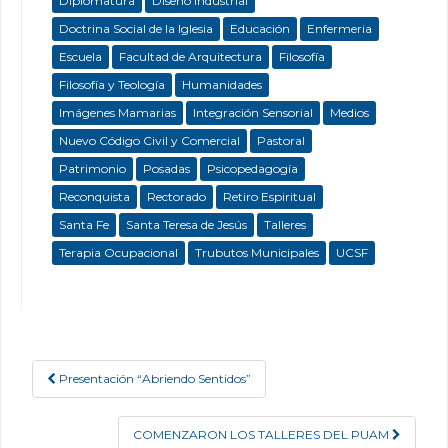
Diplomatura
Diseño Industrial
Doctrina Social de la Iglesia
Educación
Enfermeria
Escuela
Facultad de Arquitectura
Filosofía
Filosofía y Teología
Humanidades
Imágenes Mamarias
Integración Sensorial
Medios
Nuevo Código Civil y Comercial
Pastoral
Patrimonio
Posadas
Psicopedagogía
Reconquista
Rectorado
Retiro Espiritual
Santa Fe
Santa Teresa de Jesús
Talleres
Terapia Ocupacional
Trubutos Municipales
UCSF
Presentación “Abriendo Sentidos”
Post navigation
COMENZARON LOS TALLERES DEL PUAM