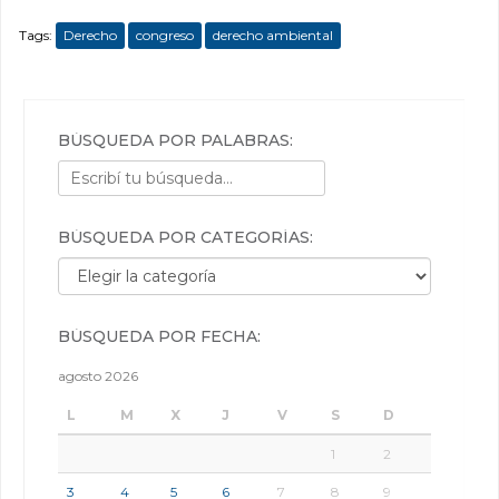
Tags:
Derecho
congreso
derecho ambiental
BÚSQUEDA POR PALABRAS:
BÚSQUEDA POR CATEGORÍAS:
Búsqueda por categorías:
BÚSQUEDA POR FECHA:
agosto 2026
L
M
X
J
V
S
D
1
2
3
4
5
6
7
8
9