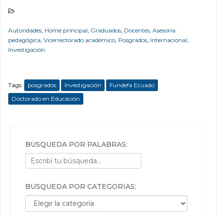
Autoridades
,
Home principal
,
Graduados
,
Docentes
,
Asesoría
pedagógica
,
Vicerrectorado académico
,
Posgrados
,
Internacional
,
Investigación
Tags:
posgrados
Investigación
Fundefa Ecuado
Doctorado en Educación
BÚSQUEDA POR PALABRAS:
BÚSQUEDA POR CATEGORÍAS:
Búsqueda por categorías: