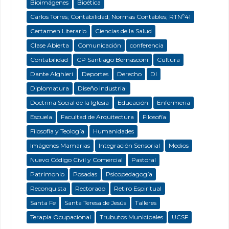
Bioimágenes
Bioética
Carlos Torres; Contabilidad; Normas Contables; RTNº41
Certamen Literario
Ciencias de la Salud
Clase Abierta
Comunicación
conferencia
Contabilidad
CP Santiago Bernasconi
Cultura
Dante Alghieri
Deportes
Derecho
DI
Diplomatura
Diseño Industrial
Doctrina Social de la Iglesia
Educación
Enfermeria
Escuela
Facultad de Arquitectura
Filosofía
Filosofía y Teología
Humanidades
Imágenes Mamarias
Integración Sensorial
Medios
Nuevo Código Civil y Comercial
Pastoral
Patrimonio
Posadas
Psicopedagogía
Reconquista
Rectorado
Retiro Espiritual
Santa Fe
Santa Teresa de Jesús
Talleres
Terapia Ocupacional
Trubutos Municipales
UCSF