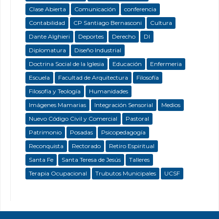
Clase Abierta
Comunicación
conferencia
Contabilidad
CP Santiago Bernasconi
Cultura
Dante Alghieri
Deportes
Derecho
DI
Diplomatura
Diseño Industrial
Doctrina Social de la Iglesia
Educación
Enfermeria
Escuela
Facultad de Arquitectura
Filosofía
Filosofía y Teología
Humanidades
Imágenes Mamarias
Integración Sensorial
Medios
Nuevo Código Civil y Comercial
Pastoral
Patrimonio
Posadas
Psicopedagogía
Reconquista
Rectorado
Retiro Espiritual
Santa Fe
Santa Teresa de Jesús
Talleres
Terapia Ocupacional
Trubutos Municipales
UCSF