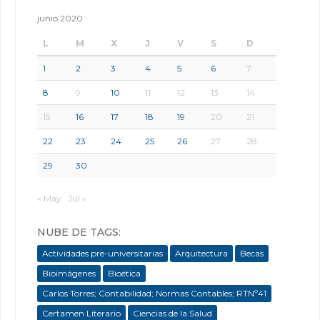
junio 2020
L
M
X
J
V
S
D
1
2
3
4
5
6
7
8
9
10
11
12
13
14
15
16
17
18
19
20
21
22
23
24
25
26
27
28
29
30
« May
Jul »
NUBE DE TAGS:
Actividades pre-universitarias
Arquitectura
Becas
Bioimágenes
Bioética
Carlos Torres; Contabilidad; Normas Contables; RTNº41
Certamen Literario
Ciencias de la Salud