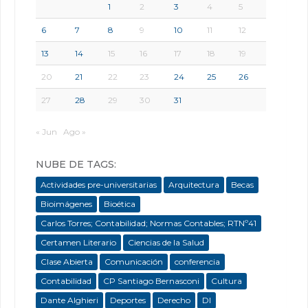
1
2
3
4
5
6
7
8
9
10
11
12
13
14
15
16
17
18
19
20
21
22
23
24
25
26
27
28
29
30
31
« Jun
Ago »
NUBE DE TAGS:
Actividades pre-universitarias
Arquitectura
Becas
Bioimágenes
Bioética
Carlos Torres; Contabilidad; Normas Contables; RTNº41
Certamen Literario
Ciencias de la Salud
Clase Abierta
Comunicación
conferencia
Contabilidad
CP Santiago Bernasconi
Cultura
Dante Alghieri
Deportes
Derecho
DI