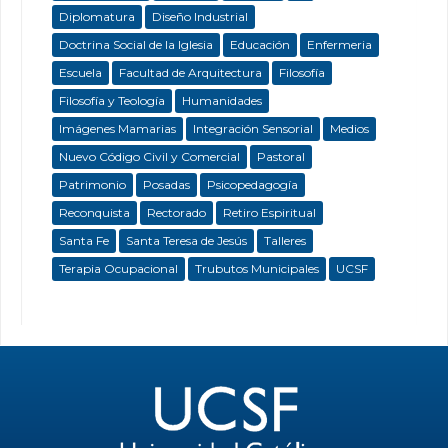
Diplomatura
Diseño Industrial
Doctrina Social de la Iglesia
Educación
Enfermeria
Escuela
Facultad de Arquitectura
Filosofía
Filosofía y Teología
Humanidades
Imágenes Mamarias
Integración Sensorial
Medios
Nuevo Código Civil y Comercial
Pastoral
Patrimonio
Posadas
Psicopedagogía
Reconquista
Rectorado
Retiro Espiritual
Santa Fe
Santa Teresa de Jesús
Talleres
Terapia Ocupacional
Trubutos Municipales
UCSF