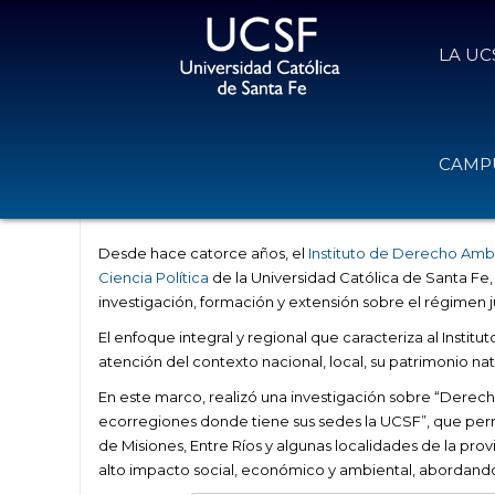
LA UC
La UCSF profundiza el abordaje de
CAMPU
jurídica
24 de mayo de 2023
Volver
Desde hace catorce años, el
Instituto de Derecho Ambi
Ciencia Política
de la Universidad Católica de Santa Fe,
investigación, formación y extensión sobre el régimen ju
El enfoque integral y regional que caracteriza al Instit
atención del contexto nacional, local, su patrimonio natur
En este marco, realizó una investigación sobre “Derec
ecorregiones donde tiene sus sedes la UCSF”, que perm
de Misiones, Entre Ríos y algunas localidades de la prov
alto impacto social, económico y ambiental, abordando 