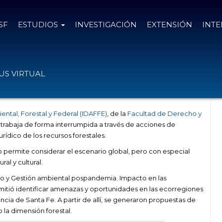
SF
ESTUDIOS
INVESTIGACIÓN
EXTENSIÓN
INT
 la dimensión forestal en materia
S VIRTUAL
ental, Forestal y Federal (IDAFFE)
, de la
Facultad de Derecho y
 trabaja de forma interrumpida a través de acciones de
rídico de los recursos forestales.
uto permite considerar el escenario global, pero con especial
al y cultural.
ho y Gestión ambiental pospandemia. Impacto en las
itió identificar amenazas y oportunidades en las ecorregiones
incia de Santa Fe. A partir de allí, se generaron propuestas de
la dimensión forestal.