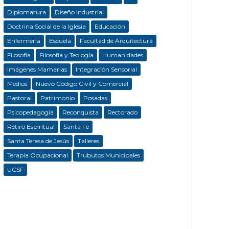
Diplomatura
Diseño Industrial
Doctrina Social de la Iglesia
Educación
Enfermeria
Escuela
Facultad de Arquitectura
Filosofía
Filosofía y Teología
Humanidades
Imágenes Mamarias
Integración Sensorial
Medios
Nuevo Código Civil y Comercial
Pastoral
Patrimonio
Posadas
Psicopedagogía
Reconquista
Rectorado
Retiro Espiritual
Santa Fe
Santa Teresa de Jesús
Talleres
Terapia Ocupacional
Trubutos Municipales
UCSF