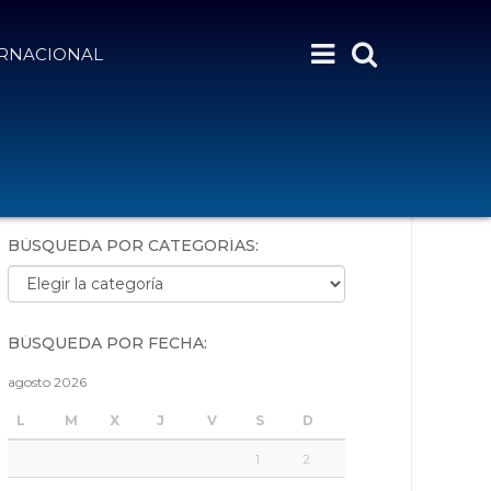
ERNACIONAL
BÚSQUEDA POR PALABRAS:
BÚSQUEDA POR CATEGORÍAS:
Búsqueda por categorías:
BÚSQUEDA POR FECHA:
agosto 2026
L
M
X
J
V
S
D
1
2