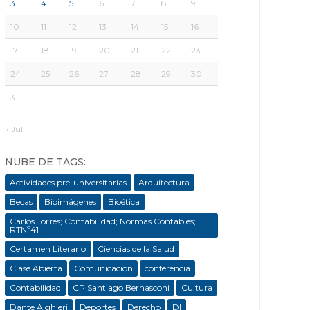
3
4
5
6
7
8
9
10
11
12
13
14
15
16
17
18
19
20
21
22
23
24
25
26
27
28
29
30
31
« Jul
NUBE DE TAGS:
Actividades pre-universitarias
Arquitectura
Becas
Bioimágenes
Bioética
Carlos Torres; Contabilidad; Normas Contables;
RTNº41
Certamen Literario
Ciencias de la Salud
Clase Abierta
Comunicación
conferencia
Contabilidad
CP Santiago Bernasconi
Cultura
Dante Alghieri
Deportes
Derecho
DI