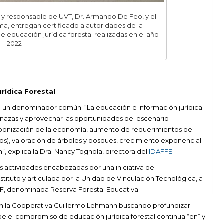
F y responsable de UVT, Dr. Armando De Feo, y el
a, entregan certificado a autoridades de la
educación jurídica forestal realizadas en el año
2022
urídica Forestal
on un denominador común: “La educación e información jurídica
menazas y aprovechar las oportunidades del escenario
rbonización de la economía, aumento de requerimientos de
s), valoración de árboles y bosques, crecimiento exponencial
n”, explica la Dra. Nancy Tognola, directora del
IDAFFE
.
as actividades encabezadas por una iniciativa de
tituto y articulada por la Unidad de Vinculación Tecnológica, a
SF, denominada Reserva Forestal Educativa.
on la Cooperativa Guillermo Lehmann buscando profundizar
de el compromiso de educación jurídica forestal continua “en” y