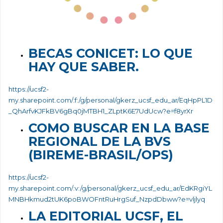
BECAS CONICET: LO QUE
HAY QUE SABER.
https://ucsf2-
my.sharepoint.com/:f:/g/personal/gkerz_ucsf_edu_ar/EqHpPL1D
_QhArfvKJFkBV6gBq0jMTBH1_ZLptK6E7UdUcw?e=f8yrXr
COMO BUSCAR EN LA BASE
REGIONAL DE LA BVS
(BIREME-BRASIL/OPS)
https://ucsf2-
my.sharepoint.com/:v:/g/personal/gkerz_ucsf_edu_ar/EdKRgiYL
MNBHkmud2tUK6poBWOFntRuHrgSuf_NzpdDbww?e=vljlyq
LA EDITORIAL UCSF, EL