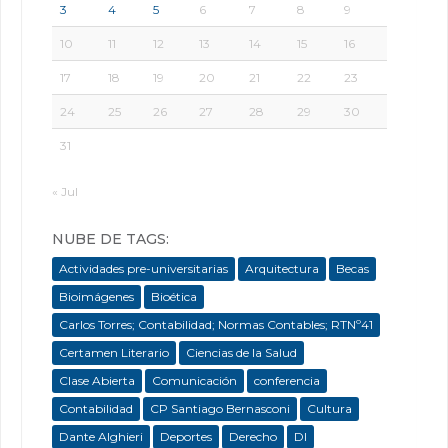
3
4
5
6
7
8
9
10
11
12
13
14
15
16
17
18
19
20
21
22
23
24
25
26
27
28
29
30
31
« Jul
NUBE DE TAGS:
Actividades pre-universitarias
Arquitectura
Becas
Bioimágenes
Bioética
Carlos Torres; Contabilidad; Normas Contables; RTNº41
Certamen Literario
Ciencias de la Salud
Clase Abierta
Comunicación
conferencia
Contabilidad
CP Santiago Bernasconi
Cultura
Dante Alghieri
Deportes
Derecho
DI