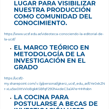
LUGAR PARA VISIBILIZAR
NUESTRA PRODUCCIÓN
COMO COMUNIDAD DEL
CONOCIMIENTO.
https://www.ucsf.edu.ar/videoteca-conociendo-la-editorial-de-
la-ucsf/
EL MARCO TEÓRICO EN
METODOLOGÍA DE LA
INVESTIGACIÓN EN EL
GRADO
https://ucsf2-
my.sharepoint.com/:v:/g/personal/gkerz_ucsf_edu_ar/EYe0xkZN
r-xLu5sx0XtVx1oBgkKSBfqF29lJh4xdeC3aJA?e=HHhsbn
LA COCINA PARA
POSTULARSE A BECAS DE