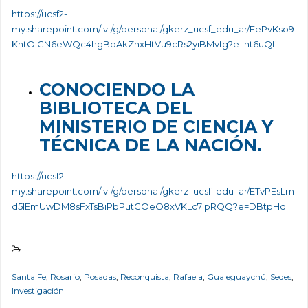
https://ucsf2-
my.sharepoint.com/:v:/g/personal/gkerz_ucsf_edu_ar/EePvKso9
KhtOiCN6eWQc4hgBqAkZnxHtVu9cRs2yiBMvfg?e=nt6uQf
CONOCIENDO LA
BIBLIOTECA DEL
MINISTERIO DE CIENCIA Y
TÉCNICA DE LA NACIÓN.
https://ucsf2-
my.sharepoint.com/:v:/g/personal/gkerz_ucsf_edu_ar/ETvPEsLm
d5lEmUwDM8sFxTsBiPbPutCOeO8xVKLc7lpRQQ?e=DBtpHq
Santa Fe
,
Rosario
,
Posadas
,
Reconquista
,
Rafaela
,
Gualeguaychú
,
Sedes
,
Investigación