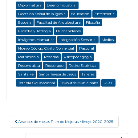
Diplomatura
Diseño Industrial
Doctrina Social de la Iglesia
Educación
Enfermeria
Escuela
Facultad de Arquitectura
Filosofía
Filosofía y Teología
Humanidades
Imágenes Mamarias
Integración Sensorial
Medios
Nuevo Código Civil y Comercial
Pastoral
Patrimonio
Posadas
Psicopedagogía
Reconquista
Rectorado
Retiro Espiritual
Santa Fe
Santa Teresa de Jesús
Talleres
Terapia Ocupacional
Trubutos Municipales
UCSF
Avances de metas Plan de Mejoras Mincyt 2020-2025.
Post navigation