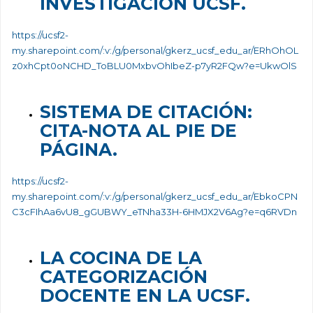
INVESTIGACIÓN UCSF.
https://ucsf2-
my.sharepoint.com/:v:/g/personal/gkerz_ucsf_edu_ar/ERhOhOL
z0xhCpt0oNCHD_ToBLU0MxbvOhIbeZ-p7yR2FQw?e=UkwOlS
SISTEMA DE CITACIÓN:
CITA-NOTA AL PIE DE
PÁGINA.
https://ucsf2-
my.sharepoint.com/:v:/g/personal/gkerz_ucsf_edu_ar/EbkoCPN
C3cFIhAa6vU8_gGUBWY_eTNha33H-6HMJX2V6Ag?e=q6RVDn
LA COCINA DE LA
CATEGORIZACIÓN
DOCENTE EN LA UCSF.