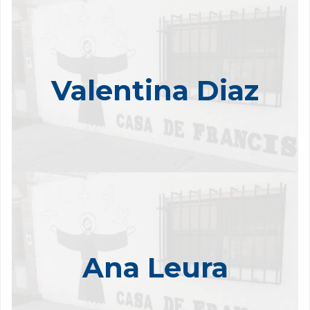
o había tenido experiencias realizando voluntariados ni
“N
había participado en otra asociación civil, por lo que esta
oportunidad me permitió experimentar otro lado de la
carrera, que me enriquece y a la vez nos permite aportar
Valentina Diaz
un granito de arena para ayudar y enriquecer a otras
Casa de Francisco es una pequeña
)
..
.
(
personas
realmente están abiertos a cada día lograr
donde
familia,
una mejor versión e integrar a todos aquellos que quieran
.
”
formar parte de ella
ste proyecto me parece una oportunidad maravillosa
“E
para pensar y ver cómo desde mi lugar puedo efectuar
un cambio positivo e importante para aquellos que
necesitan de nuestros conocimientos o motivación para
Ana Leura
La calidez y entusiasmo con el que fuimos
salir adelante.
recibidas fue un abrazo al corazón ya que aceptan ayuda
y buenas intenciones. Tratan de hacerte sentir uno más y
de que sientas comodidad al compartir con ellos, y eso