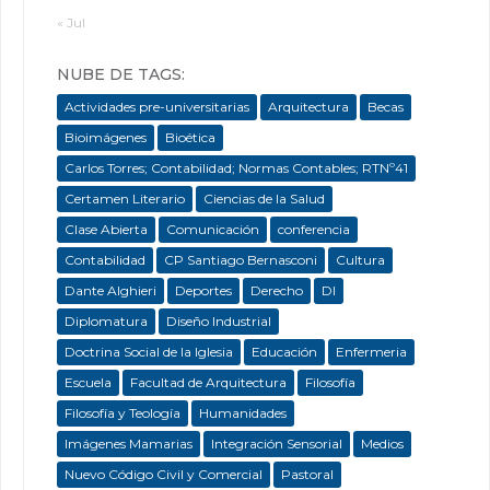
« Jul
NUBE DE TAGS:
Actividades pre-universitarias
Arquitectura
Becas
Bioimágenes
Bioética
Carlos Torres; Contabilidad; Normas Contables; RTNº41
Certamen Literario
Ciencias de la Salud
Clase Abierta
Comunicación
conferencia
Contabilidad
CP Santiago Bernasconi
Cultura
Dante Alghieri
Deportes
Derecho
DI
Diplomatura
Diseño Industrial
Doctrina Social de la Iglesia
Educación
Enfermeria
Escuela
Facultad de Arquitectura
Filosofía
Filosofía y Teología
Humanidades
Imágenes Mamarias
Integración Sensorial
Medios
Nuevo Código Civil y Comercial
Pastoral