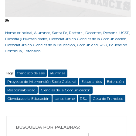
.
”
me parece que habla mucho de la asociación
Home principal
,
Alumnos
,
Santa Fe
,
Pastoral
,
Docentes
,
Personal UCSF
,
Filosofía y Humanidades
,
Licenciatura en Ciencias de la Comunicación
,
Licenciatura en Ciencias de la Educación
,
Comunidad
,
RSU
,
Educación
Continua
,
Extensión
Tags:
francisco de asís
alumnas
Proyecto de Intervención Socio Cultural
Estudiantes
Extensión
Responsabilidad
Ciencias de la Comunicación
Ciencias de la Educación
santo tomé
RSU
Casa de Francisco
BÚSQUEDA POR PALABRAS: