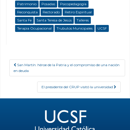
Patrimonio
Posadas
Psicopedagogía
Reconquista
Rectorado
Retiro Espiritual
Santa Fe
Santa Teresa de Jesús
Talleres
Terapia Ocupacional
Trubutos Municipales
UCSF
San Martín: héroe de la Patria y el compromiso de una nación
Post navigation
en deuda
El presidente del CRUP visitó la universidad