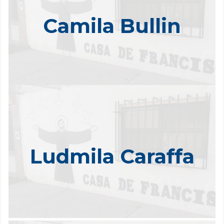
Los chicos
a (…)
chico como si fueran parte de su famili
Camila Bullin
ayudan a cocinar,
tienen un gran sentido de pertenencia:
preparar la mesa, comen todos juntos, comparten mates
con masitas que ellos mismos hornearon… Son esos
momentos, llenos de sentimientos, los que logran tener
”.
en este lugar y les permiten anhelar una realidad distinta
ue muy significativo para mi conocer la asociación, ya
“F
que me brindó la oportunidad de poder trabajar y
diseñar un proyecto para tener la posibilidad de ayudar a
Aprendí mucho de la experiencia. También me
)
…
(
otros
gustó conocer a los miembros porque desde el primer
Ludmila Caraffa
momento me hicieron sentir bienvenida y el ambiente
Me interpeló mucho el conocer
)
…
(
fue realmente lindo
otras realidades, y me motivó para seguir trabajando en
el proyecto, esperando que resulte de la mejor manera
.
”
posible