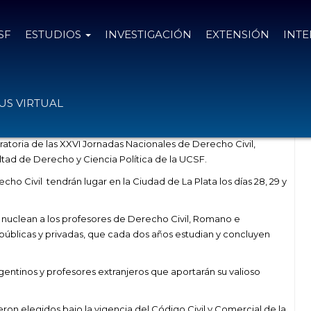
SF
ESTUDIOS
INVESTIGACIÓN
EXTENSIÓN
INT
ornadas Nacionales de Derecho Civil
S VIRTUAL
eparatoria de las XXVI Jornadas Nacionales de Derecho Civil,
ultad de Derecho y Ciencia Política de la UCSF.
o Civil tendrán lugar en la Ciudad de La Plata los días 28, 29 y
 nuclean a los profesores de Derecho Civil, Romano e
, públicas y privadas, que cada dos años estudian y concluyen
gentinos y profesores extranjeros que aportarán su valioso
ron elegidos bajo la vigencia del Código Civil y Comercial de la