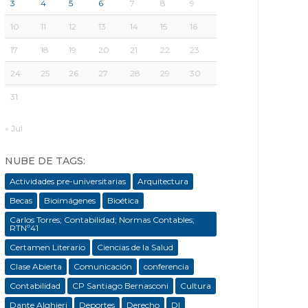
3
4
5
6
7
8
9
10
11
12
13
14
15
16
17
18
19
20
21
22
23
24
25
26
27
28
29
30
31
« Jul
NUBE DE TAGS:
Actividades pre-universitarias
Arquitectura
Becas
Bioimágenes
Bioética
Carlos Torres; Contabilidad; Normas Contables;
RTNº41
Certamen Literario
Ciencias de la Salud
Clase Abierta
Comunicación
conferencia
Contabilidad
CP Santiago Bernasconi
Cultura
Dante Alghieri
Deportes
Derecho
DI