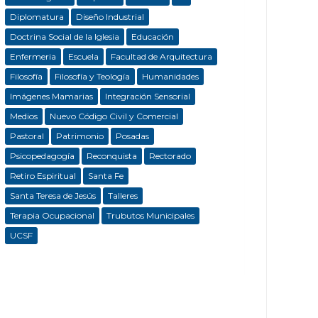
Diplomatura
Diseño Industrial
Doctrina Social de la Iglesia
Educación
Enfermeria
Escuela
Facultad de Arquitectura
Filosofía
Filosofía y Teología
Humanidades
Imágenes Mamarias
Integración Sensorial
Medios
Nuevo Código Civil y Comercial
Pastoral
Patrimonio
Posadas
Psicopedagogía
Reconquista
Rectorado
Retiro Espiritual
Santa Fe
Santa Teresa de Jesús
Talleres
Terapia Ocupacional
Trubutos Municipales
UCSF