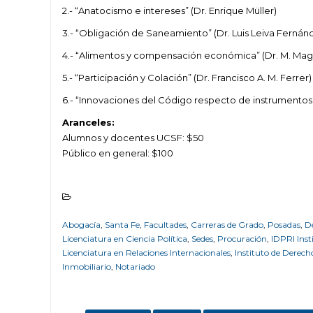
2.- “Anatocismo e intereses” (Dr. Enrique Müller)
3.- “Obligación de Saneamiento” (Dr. Luis Leiva Fernán
4.- “Alimentos y compensación económica” (Dr. M. Magd
5.- “Participación y Colación” (Dr. Francisco A. M. Ferrer)
6.- “Innovaciones del Código respecto de instrumentos p
Aranceles:
Alumnos y docentes UCSF: $50
Público en general: $100
Abogacía
,
Santa Fe
,
Facultades
,
Carreras de Grado
,
Posadas
,
De
Licenciatura en Ciencia Política
,
Sedes
,
Procuración
,
IDPRI Inst
Licenciatura en Relaciones Internacionales
,
Instituto de Derech
Inmobiliario
,
Notariado