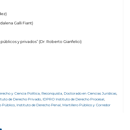
dez)
alena Galli Fiant)
úblicos y privados” (Dr. Roberto Gianfelici)
recho y Ciencia Política
,
Reconquista
,
Doctorado en Ciencias Jurídicas
,
ituto de Derecho Privado
,
IDPRO Instituto de Derecho Procesal
,
o Público
,
Instituto de Derecho Penal
,
Martillero Público y Corredor