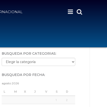
ERNACIONAL
BÚSQUEDA POR PALABRAS:
BÚSQUEDA POR CATEGORÍAS:
Búsqueda por categorías:
BÚSQUEDA POR FECHA:
agosto 2026
L
M
X
J
V
S
D
1
2