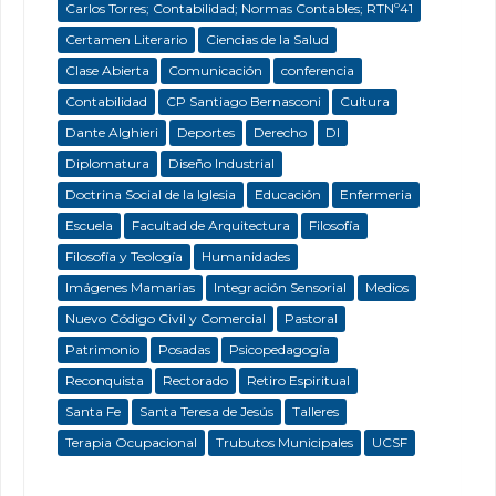
Carlos Torres; Contabilidad; Normas Contables; RTNº41
Certamen Literario
Ciencias de la Salud
Clase Abierta
Comunicación
conferencia
Contabilidad
CP Santiago Bernasconi
Cultura
Dante Alghieri
Deportes
Derecho
DI
Diplomatura
Diseño Industrial
Doctrina Social de la Iglesia
Educación
Enfermeria
Escuela
Facultad de Arquitectura
Filosofía
Filosofía y Teología
Humanidades
Imágenes Mamarias
Integración Sensorial
Medios
Nuevo Código Civil y Comercial
Pastoral
Patrimonio
Posadas
Psicopedagogía
Reconquista
Rectorado
Retiro Espiritual
Santa Fe
Santa Teresa de Jesús
Talleres
Terapia Ocupacional
Trubutos Municipales
UCSF