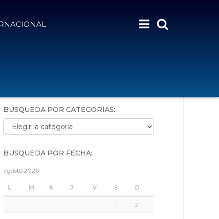
ERNACIONAL
BÚSQUEDA POR PALABRAS:
BÚSQUEDA POR CATEGORÍAS:
Búsqueda por categorías:
BÚSQUEDA POR FECHA:
agosto 2026
L
M
X
J
V
S
D
1
2