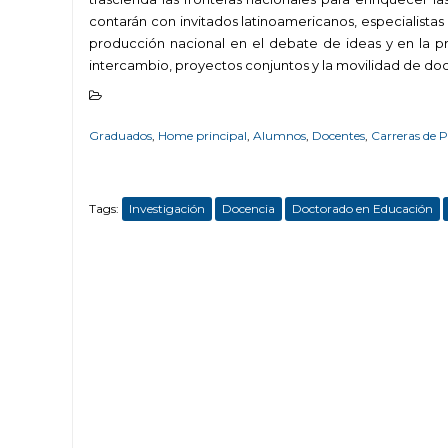
contarán con invitados latinoamericanos, especialista
producción nacional en el debate de ideas y en la pro
intercambio, proyectos conjuntos y la movilidad de do
Graduados
,
Home principal
,
Alumnos
,
Docentes
,
Carreras de 
Tags:
Investigación
Docencia
Doctorado en Educación