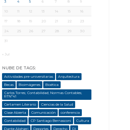
3
4
5
6
7
8
9
10
11
12
13
14
15
16
17
18
19
20
21
22
23
24
25
26
27
28
29
30
31
« Jul
NUBE DE TAGS:
Actividades pre-universitarias
Arquitectura
Becas
Bioimágenes
Bioética
Carlos Torres; Contabilidad; Normas Contables;
RTNº41
Certamen Literario
Ciencias de la Salud
Clase Abierta
Comunicación
conferencia
Contabilidad
CP Santiago Bernasconi
Cultura
Dante Alghieri
Deportes
Derecho
DI