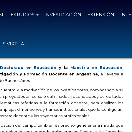
SF
ESTUDIOS
INVESTIGACIÓN
EXTENSIÓN
INT
cionales de Investigación y Formación
S VIRTUAL
Doctorado en Educación
y la
Maestría en Educación
,
tigación y Formación Docente en Argentina,
a llevarse a
 de Buenos Aires.
ncuentro y la motivación de los investigadores, convocando a su
con proyectos en curso o culminados, reconocidos y acreditados
blemáticas referidas a la formación docente, para analizar los
mplejas dimensiones y tramas institucionales que lo configuran:
a carrera docente y las trayectorias profesionales.
olidación del campo también es preciso generar una mirada que
s problemáticas y metodologías propias. Para ello, las Jornadas