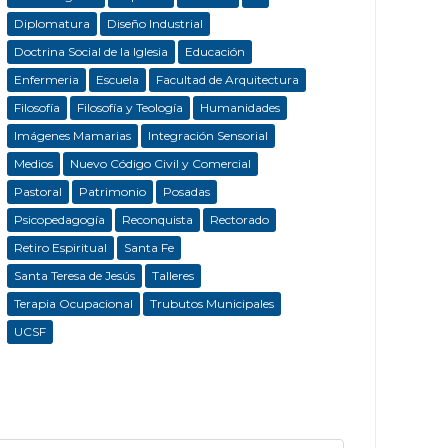
Diplomatura
Diseño Industrial
Doctrina Social de la Iglesia
Educación
Enfermeria
Escuela
Facultad de Arquitectura
Filosofía
Filosofía y Teología
Humanidades
Imágenes Mamarias
Integración Sensorial
Medios
Nuevo Código Civil y Comercial
Pastoral
Patrimonio
Posadas
Psicopedagogía
Reconquista
Rectorado
Retiro Espiritual
Santa Fe
Santa Teresa de Jesús
Talleres
Terapia Ocupacional
Trubutos Municipales
UCSF