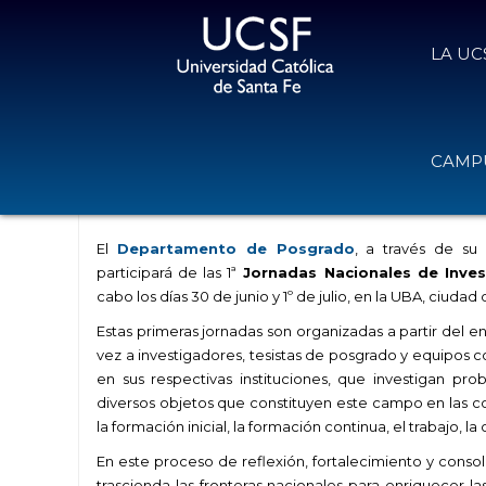
LA UC
La UCSF estará en las Jornadas Na
CAMPU
Docente
23 de junio de 2022
Volver
El
Departamento de Posgrado
, a través de su
participará de las 1ª
Jornadas Nacionales de Inves
cabo los días 30 de junio y 1º de julio, en la UBA, ciudad
Estas primeras jornadas son organizadas a partir del e
vez a investigadores, tesistas de posgrado y equipos 
en sus respectivas instituciones, que investigan pro
diversos objetos que constituyen este campo en las co
la formación inicial, la formación continua, el trabajo, l
En este proceso de reflexión, fortalecimiento y cons
trascienda las fronteras nacionales para enriquecer la