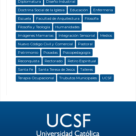
Diplomatura
Diseño Industrial
Doctrina Social de la Iglesia
Educación
Enfermeria
Escuela
Facultad de Arquitectura
Filosofía
Filosofía y Teología
Humanidades
Imágenes Mamarias
Integración Sensorial
Medios
Nuevo Código Civil y Comercial
Pastoral
Patrimonio
Posadas
Psicopedagogía
Reconquista
Rectorado
Retiro Espiritual
Santa Fe
Santa Teresa de Jesús
Talleres
Terapia Ocupacional
Trubutos Municipales
UCSF