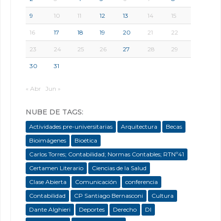
9
10
11
12
13
14
15
16
17
18
19
20
21
22
23
24
25
26
27
28
29
30
31
« Abr
Jun »
NUBE DE TAGS:
Actividades pre-universitarias
Arquitectura
Becas
Bioimágenes
Bioética
Carlos Torres; Contabilidad; Normas Contables; RTNº41
Certamen Literario
Ciencias de la Salud
Clase Abierta
Comunicación
conferencia
Contabilidad
CP Santiago Bernasconi
Cultura
Dante Alghieri
Deportes
Derecho
DI