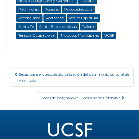
Nuevo Código Civil y Comercial
Pastoral
Patrimonio
Posadas
Psicopedagogía
Reconquista
Rectorado
Retiro Espiritual
Santa Fe
Santa Teresa de Jesús
Talleres
Terapia Ocupacional
Trubutos Municipales
UCSF
Becas para el curso de digitalización del patrimonio cultural de
Post navigation
IILA en Italia
Becas de posgrado del Gobierno de Colombia