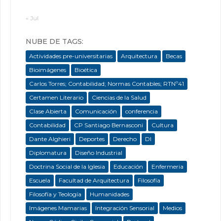
« Jul
NUBE DE TAGS:
Actividades pre-universitarias
Arquitectura
Becas
Bioimágenes
Bioética
Carlos Torres; Contabilidad; Normas Contables; RTNº41
Certamen Literario
Ciencias de la Salud
Clase Abierta
Comunicación
conferencia
Contabilidad
CP Santiago Bernasconi
Cultura
Dante Alghieri
Deportes
Derecho
DI
Diplomatura
Diseño Industrial
Doctrina Social de la Iglesia
Educación
Enfermeria
Escuela
Facultad de Arquitectura
Filosofía
Filosofía y Teología
Humanidades
Imágenes Mamarias
Integración Sensorial
Medios