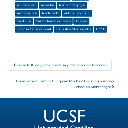
Patrimonio
Posadas
Psicopedagogía
Reconquista
Rectorado
Retiro Espiritual
Santa Fe
Santa Teresa de Jesús
Talleres
Terapia Ocupacional
Trubutos Municipales
UCSF
Becas KNB de grado, maestría y doctorado en Indonesia
Post navigation
Becas para la Eastern European Machine Learning Summer
School en Montenegro