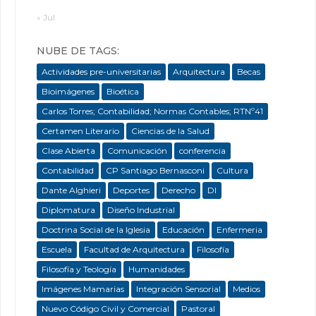
« Jul
NUBE DE TAGS:
Actividades pre-universitarias
Arquitectura
Becas
Bioimágenes
Bioética
Carlos Torres; Contabilidad; Normas Contables; RTNº41
Certamen Literario
Ciencias de la Salud
Clase Abierta
Comunicación
conferencia
Contabilidad
CP Santiago Bernasconi
Cultura
Dante Alghieri
Deportes
Derecho
DI
Diplomatura
Diseño Industrial
Doctrina Social de la Iglesia
Educación
Enfermeria
Escuela
Facultad de Arquitectura
Filosofía
Filosofía y Teología
Humanidades
Imágenes Mamarias
Integración Sensorial
Medios
Nuevo Código Civil y Comercial
Pastoral