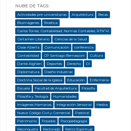
NUBE DE TAGS:
Actividades pre-universitarias
Arquitectura
Becas
Bioimágenes
Bioética
Carlos Torres; Contabilidad; Normas Contables; RTNº41
Certamen Literario
Ciencias de la Salud
Clase Abierta
Comunicación
conferencia
Contabilidad
CP Santiago Bernasconi
Cultura
Dante Alghieri
Deportes
Derecho
DI
Diplomatura
Diseño Industrial
Doctrina Social de la Iglesia
Educación
Enfermeria
Escuela
Facultad de Arquitectura
Filosofía
Filosofía y Teología
Humanidades
Imágenes Mamarias
Integración Sensorial
Medios
Nuevo Código Civil y Comercial
Pastoral
Patrimonio
Posadas
Psicopedagogía
Reconquista
Rectorado
Retiro Espiritual