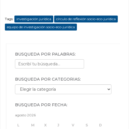
Tags:
investigación jurídica
círculo de reflexión socio-eco-jurídica
equipo de investigación socio-eco-jurídica
BÚSQUEDA POR PALABRAS:
BÚSQUEDA POR CATEGORÍAS:
Búsqueda por categorías:
BÚSQUEDA POR FECHA:
agosto 2026
L
M
X
J
V
S
D