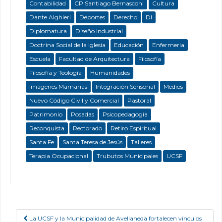
Contabilidad
CP Santiago Bernasconi
Cultura
Dante Alghieri
Deportes
Derecho
DI
Diplomatura
Diseño Industrial
Doctrina Social de la Iglesia
Educación
Enfermeria
Escuela
Facultad de Arquitectura
Filosofía
Filosofía y Teología
Humanidades
Imágenes Mamarias
Integración Sensorial
Medios
Nuevo Código Civil y Comercial
Pastoral
Patrimonio
Posadas
Psicopedagogía
Reconquista
Rectorado
Retiro Espiritual
Santa Fe
Santa Teresa de Jesús
Talleres
Terapia Ocupacional
Trubutos Municipales
UCSF
La UCSF y la Municipalidad de Avellaneda fortalecen vínculos