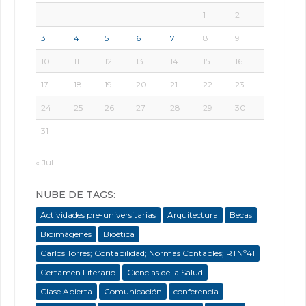
1
2
3
4
5
6
7
8
9
10
11
12
13
14
15
16
17
18
19
20
21
22
23
24
25
26
27
28
29
30
31
« Jul
NUBE DE TAGS:
Actividades pre-universitarias
Arquitectura
Becas
Bioimágenes
Bioética
Carlos Torres; Contabilidad; Normas Contables; RTNº41
Certamen Literario
Ciencias de la Salud
Clase Abierta
Comunicación
conferencia