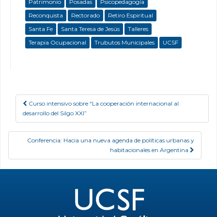
Patrimonio
Posadas
Psicopedagogía
Reconquista
Rectorado
Retiro Espiritual
Santa Fe
Santa Teresa de Jesús
Talleres
Terapia Ocupacional
Trubutos Municipales
UCSF
Curso intensivo sobre “La cooperación internacional al
Post navigation
desarrollo del Silgo XXI”
Conferencia: Hacia una nueva agenda de políticas urbanas y
habitacionales en Argentina