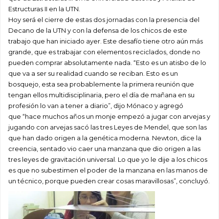
Estructuras II en la UTN.
Hoy será el cierre de estas dos jornadas con la presencia del
Decano de la UTN y con la defensa de los chicos de este
trabajo que han iniciado ayer. Este desafío tiene otro aún más
grande, que es trabajar con elementos reciclados, donde no
pueden comprar absolutamente nada. “Esto es un atisbo de lo
que va a ser su realidad cuando se reciban. Esto es un
bosquejo, esta sea probablemente la primera reunión que
tengan ellos multidisciplinaria, pero el día de mañana en su
profesión lo van a tener a diario”, dijo Mónaco y agregó
que “hace muchos años un monje empezó a jugar con arvejas y
jugando con arvejas sacó las tres Leyes de Mendel, que son las
que han dado origen a la genética moderna. Newton, dice la
creencia, sentado vio caer una manzana que dio origen a las
tres leyes de gravitación universal. Lo que yo le dije a los chicos
es que no subestimen el poder de la manzana en las manos de
un técnico, porque pueden crear cosas maravillosas”, concluyó.