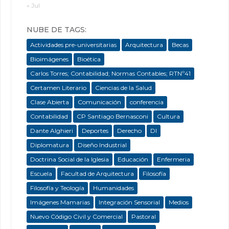
« Jul
NUBE DE TAGS:
Actividades pre-universitarias
Arquitectura
Becas
Bioimágenes
Bioética
Carlos Torres; Contabilidad; Normas Contables; RTNº41
Certamen Literario
Ciencias de la Salud
Clase Abierta
Comunicación
conferencia
Contabilidad
CP Santiago Bernasconi
Cultura
Dante Alghieri
Deportes
Derecho
DI
Diplomatura
Diseño Industrial
Doctrina Social de la Iglesia
Educación
Enfermeria
Escuela
Facultad de Arquitectura
Filosofía
Filosofía y Teología
Humanidades
Imágenes Mamarias
Integración Sensorial
Medios
Nuevo Código Civil y Comercial
Pastoral