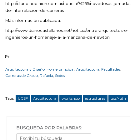
http://diariolaopinion.com.ar/noticia/74255/novedosas-jornadas-
de-interrelacion-de-carreras
Más información publicada:
http://www.diariocastellanos.net/noticia/entre-arquitectos-e-
ingenieros-un-homenaje-a-la-manzana-de-newton
Arquitectura y Diseño
,
Home principal
,
Arquitectura
,
Facultades
,
Carreras de Grado
,
Rafaela
,
Sedes
Tags:
UCSF
Arquitectura
workshop
estructuras
ucsf-utn
BÚSQUEDA POR PALABRAS: