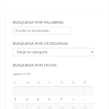
BÚSQUEDA POR PALABRAS:
BÚSQUEDA POR CATEGORÍAS:
Búsqueda por categorías:
BÚSQUEDA POR FECHA:
agosto 2026
L
M
X
J
V
S
D
1
2
3
4
5
6
7
8
9
10
11
12
13
14
15
16