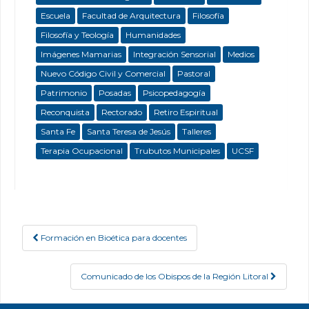
Escuela
Facultad de Arquitectura
Filosofía
Filosofía y Teología
Humanidades
Imágenes Mamarias
Integración Sensorial
Medios
Nuevo Código Civil y Comercial
Pastoral
Patrimonio
Posadas
Psicopedagogía
Reconquista
Rectorado
Retiro Espiritual
Santa Fe
Santa Teresa de Jesús
Talleres
Terapia Ocupacional
Trubutos Municipales
UCSF
Formación en Bioética para docentes
Post navigation
Comunicado de los Obispos de la Región Litoral