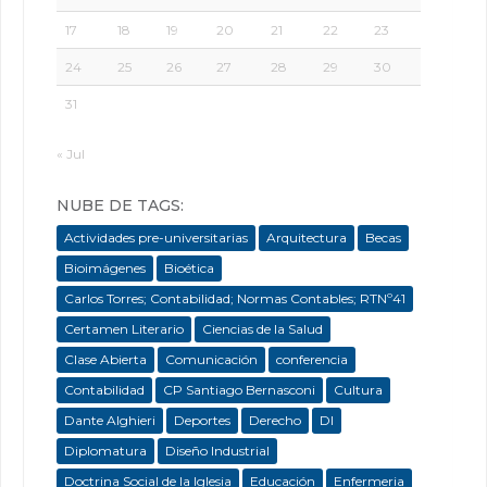
17
18
19
20
21
22
23
24
25
26
27
28
29
30
31
« Jul
NUBE DE TAGS:
Actividades pre-universitarias
Arquitectura
Becas
Bioimágenes
Bioética
Carlos Torres; Contabilidad; Normas Contables; RTNº41
Certamen Literario
Ciencias de la Salud
Clase Abierta
Comunicación
conferencia
Contabilidad
CP Santiago Bernasconi
Cultura
Dante Alghieri
Deportes
Derecho
DI
Diplomatura
Diseño Industrial
Doctrina Social de la Iglesia
Educación
Enfermeria