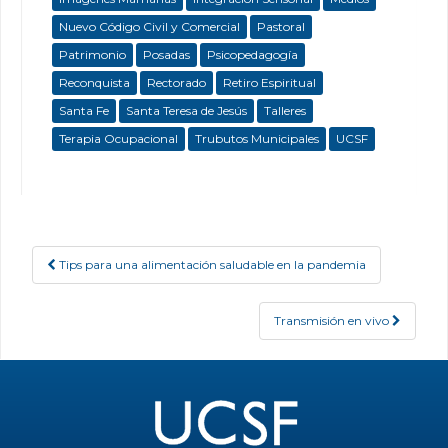
Nuevo Código Civil y Comercial
Pastoral
Patrimonio
Posadas
Psicopedagogía
Reconquista
Rectorado
Retiro Espiritual
Santa Fe
Santa Teresa de Jesús
Talleres
Terapia Ocupacional
Trubutos Municipales
UCSF
Tips para una alimentación saludable en la pandemia
Post navigation
Transmisión en vivo