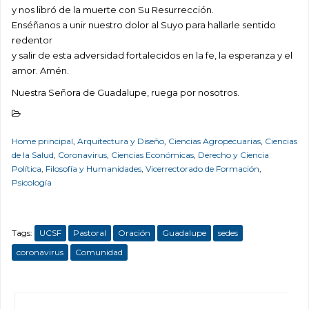
y nos libró de la muerte con Su Resurrección.
Enséñanos a unir nuestro dolor al Suyo para hallarle sentido
redentor
y salir de esta adversidad fortalecidos en la fe, la esperanza y el
amor. Amén.
Nuestra Señora de Guadalupe, ruega por nosotros.
Home principal
,
Arquitectura y Diseño
,
Ciencias Agropecuarias
,
Ciencias
de la Salud
,
Coronavirus
,
Ciencias Económicas
,
Derecho y Ciencia
Política
,
Filosofía y Humanidades
,
Vicerrectorado de Formación
,
Psicología
Tags:
UCSF
Pastoral
Oración
Guadalupe
sedes
coronavirus
Comunidad