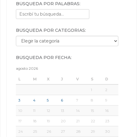
BÚSQUEDA POR PALABRAS:
BÚSQUEDA POR CATEGORÍAS:
Búsqueda por categorías:
BÚSQUEDA POR FECHA:
agosto 2026
L
M
X
J
V
S
D
1
2
3
4
5
6
7
8
9
10
11
12
13
14
15
16
17
18
19
20
21
22
23
24
25
26
27
28
29
30