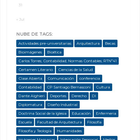
31
« Jul
NUBE DE TAGS:
Actividades pre-universitarias
Arquitectura
Becas
Bioimágenes
Bioética
Carlos Torres; Contabilidad; Normas Contables; RTNº41
Certamen Literario
Ciencias de la Salud
Clase Abierta
Comunicación
conferencia
Contabilidad
CP Santiago Bernasconi
Cultura
Dante Alghieri
Deportes
Derecho
DI
Diplomatura
Diseño Industrial
Doctrina Social de la Iglesia
Educación
Enfermeria
Escuela
Facultad de Arquitectura
Filosofía
Filosofía y Teología
Humanidades
Imágenes Mamarias
Integración Sensorial
Medios