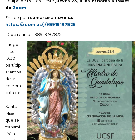
Equipo de Pastoral, este
jueves 23, a las 19 horas a través
de
Zoom
.
Enlace para
sumarse a novena:
https://zoom.us/j/98919197825
ID de reunión: 989 1919 7825
Luego,
a las
19.30,
particip
aremos
de la
celebra
ción de
la
Santa
Misa
que se
transmi
tirá a