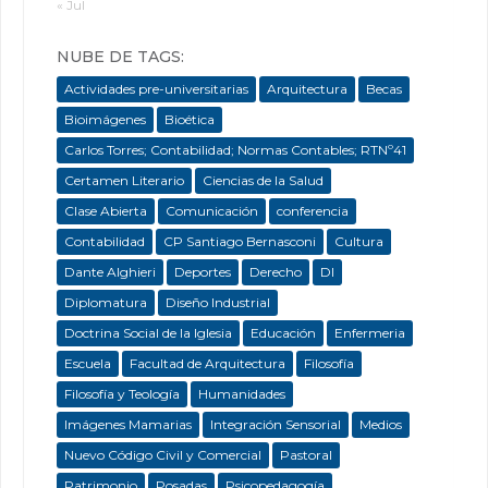
« Jul
NUBE DE TAGS:
Actividades pre-universitarias
Arquitectura
Becas
Bioimágenes
Bioética
Carlos Torres; Contabilidad; Normas Contables; RTNº41
Certamen Literario
Ciencias de la Salud
Clase Abierta
Comunicación
conferencia
Contabilidad
CP Santiago Bernasconi
Cultura
Dante Alghieri
Deportes
Derecho
DI
Diplomatura
Diseño Industrial
Doctrina Social de la Iglesia
Educación
Enfermeria
Escuela
Facultad de Arquitectura
Filosofía
Filosofía y Teología
Humanidades
Imágenes Mamarias
Integración Sensorial
Medios
Nuevo Código Civil y Comercial
Pastoral
Patrimonio
Posadas
Psicopedagogía