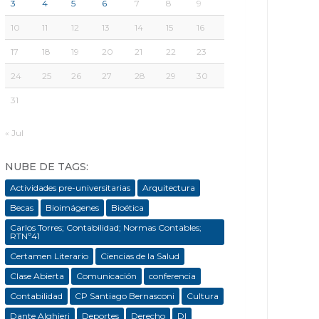
3
4
5
6
7
8
9
10
11
12
13
14
15
16
17
18
19
20
21
22
23
24
25
26
27
28
29
30
31
« Jul
NUBE DE TAGS:
Actividades pre-universitarias
Arquitectura
Becas
Bioimágenes
Bioética
Carlos Torres; Contabilidad; Normas Contables;
RTNº41
Certamen Literario
Ciencias de la Salud
Clase Abierta
Comunicación
conferencia
Contabilidad
CP Santiago Bernasconi
Cultura
Dante Alghieri
Deportes
Derecho
DI