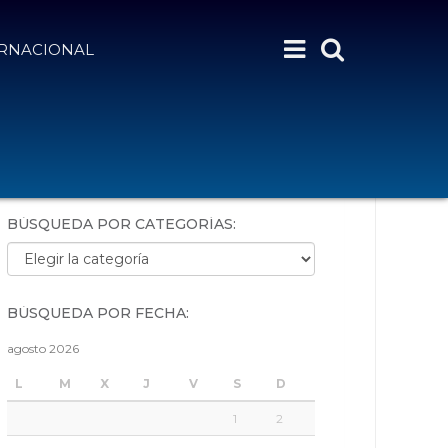
ERNACIONAL
BÚSQUEDA POR PALABRAS:
BÚSQUEDA POR CATEGORÍAS:
Búsqueda por categorías:
BÚSQUEDA POR FECHA:
agosto 2026
L
M
X
J
V
S
D
1
2