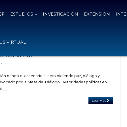
SF
ESTUDIOS
INVESTIGACIÓN
EXTENSIÓN
INT
con el tag Acto por la Paz
S VIRTUAL
ó por la Paz
23
ión brindó el escenario al acto pidiendo paz, diálogo y
nvocado por la Mesa del Diálogo. Autoridades políticas en
s […]
Leer Más