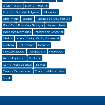
Diplomatura
Diseño Industrial
Doctrina Social de la Iglesia
Educación
Enfermeria
Escuela
Facultad de Arquitectura
Filosofía
Filosofía y Teología
Humanidades
Imágenes Mamarias
Integración Sensorial
Medios
Nuevo Código Civil y Comercial
Pastoral
Patrimonio
Posadas
Psicopedagogía
Reconquista
Rectorado
Retiro Espiritual
Santa Fe
Santa Teresa de Jesús
Talleres
Terapia Ocupacional
Trubutos Municipales
UCSF