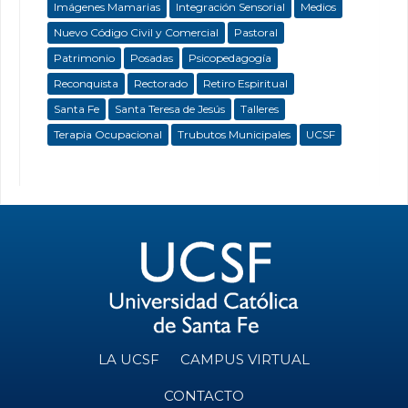
Imágenes Mamarias
Integración Sensorial
Medios
Nuevo Código Civil y Comercial
Pastoral
Patrimonio
Posadas
Psicopedagogía
Reconquista
Rectorado
Retiro Espiritual
Santa Fe
Santa Teresa de Jesús
Talleres
Terapia Ocupacional
Trubutos Municipales
UCSF
LA UCSF
CAMPUS VIRTUAL
CONTACTO