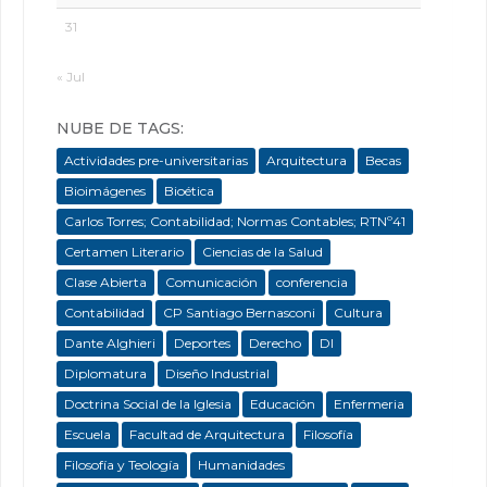
31
« Jul
NUBE DE TAGS:
Actividades pre-universitarias
Arquitectura
Becas
Bioimágenes
Bioética
Carlos Torres; Contabilidad; Normas Contables; RTNº41
Certamen Literario
Ciencias de la Salud
Clase Abierta
Comunicación
conferencia
Contabilidad
CP Santiago Bernasconi
Cultura
Dante Alghieri
Deportes
Derecho
DI
Diplomatura
Diseño Industrial
Doctrina Social de la Iglesia
Educación
Enfermeria
Escuela
Facultad de Arquitectura
Filosofía
Filosofía y Teología
Humanidades