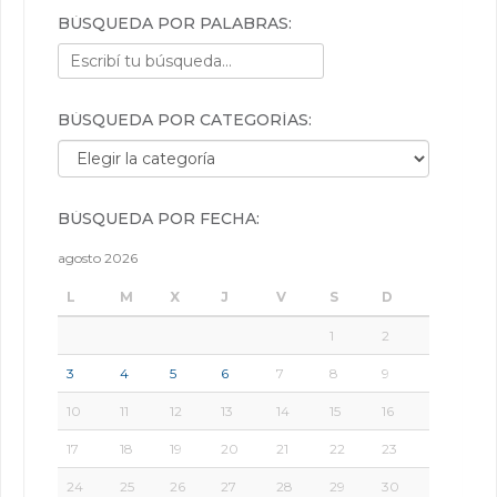
BÚSQUEDA POR PALABRAS:
BÚSQUEDA POR CATEGORÍAS:
Búsqueda por categorías:
BÚSQUEDA POR FECHA:
agosto 2026
L
M
X
J
V
S
D
1
2
3
4
5
6
7
8
9
10
11
12
13
14
15
16
17
18
19
20
21
22
23
24
25
26
27
28
29
30