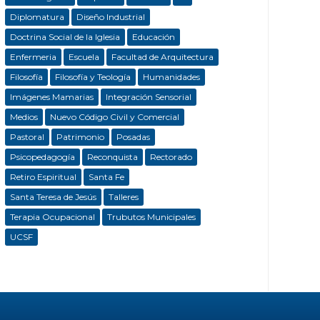
Diplomatura
Diseño Industrial
Doctrina Social de la Iglesia
Educación
Enfermeria
Escuela
Facultad de Arquitectura
Filosofía
Filosofía y Teología
Humanidades
Imágenes Mamarias
Integración Sensorial
Medios
Nuevo Código Civil y Comercial
Pastoral
Patrimonio
Posadas
Psicopedagogía
Reconquista
Rectorado
Retiro Espiritual
Santa Fe
Santa Teresa de Jesús
Talleres
Terapia Ocupacional
Trubutos Municipales
UCSF