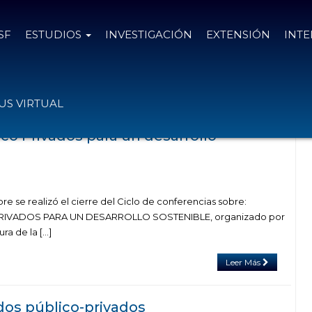
SF
ESTUDIOS
INVESTIGACIÓN
EXTENSIÓN
INT
el tag acuerdo público-privado
S VIRTUAL
co Privados para un desarrollo
e se realizó el cierre del Ciclo de conferencias sobre:
IVADOS PARA UN DESARROLLO SOSTENIBLE, organizado por
ra de la […]
Leer Más
os público-privados