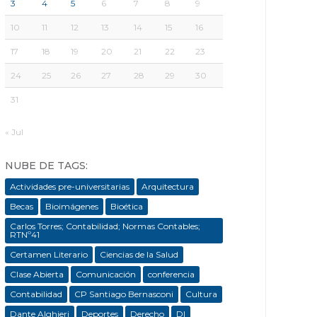
3
4
5
6
7
8
9
10
11
12
13
14
15
16
17
18
19
20
21
22
23
24
25
26
27
28
29
30
31
« Jul
NUBE DE TAGS:
Actividades pre-universitarias
Arquitectura
Becas
Bioimágenes
Bioética
Carlos Torres; Contabilidad; Normas Contables;
RTNº41
Certamen Literario
Ciencias de la Salud
Clase Abierta
Comunicación
conferencia
Contabilidad
CP Santiago Bernasconi
Cultura
Dante Alghieri
Deportes
Derecho
DI