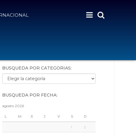
ERNACIONAL
BÚSQUEDA POR PALABRAS:
BÚSQUEDA POR CATEGORÍAS:
Búsqueda por categorías:
BÚSQUEDA POR FECHA:
agosto 2026
L
M
X
J
V
S
D
1
2